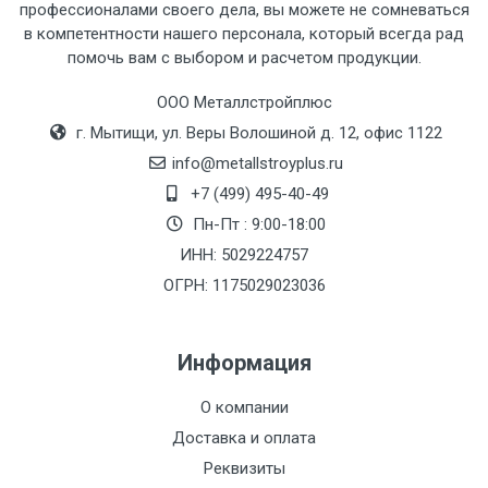
профессионалами своего дела, вы можете не сомневаться
Тип
Ставка
ТТК
Садовое
1к
в компетентности нашего персонала, который всегда рад
помочь вам с выбором и расчетом продукции.
транспорта
по
Москве
ООО Металлстройплюс
(7+1ч.)
г. Мытищи, ул. Веры Волошиной д. 12, офис 1122
info@metallstroyplus.ru
Груз до 6 м,
5500 с
500
500
27р
+7 (499) 495-40-49
вес до 1.5 тн
НДС
МК
Пн-Пт : 9:00-18:00
ИНН: 5029224757
Груз до 6 м,
6500 с
1000
1000
35р
вес до 2 тн
НДС
МК
ОГРН: 1175029023036
Груз до 6 м,
7500 с
1000
1000
35р
Информация
вес до 3 тн
НДС
МК
О компании
Груз до 6 м,
9000 с
1000
1000
40р
Доставка и оплата
вес до 5 тн
НДС
МК
Реквизиты