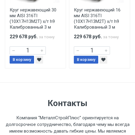
производится только в открытую машину.
Ручная погрузка оплачивается
Круг нержавеющий 30
Круг нержавеющий 16
мм AISI 316TI
мм AISI 316TI
дополнительно в размере, установленном
(10Х17Н13М2Т) х/т h9
(10Х17Н13М2Т) х/т h9
поставщиком.
Калиброванный 3 м
Калиброванный 3 м
229 678
руб.
229 678
руб.
за тонну
за тонну
Уведомление об оплате обязательно.
При доставке товара, Клиент заранее
В корзину
В корзину
обязан обеспечить подъезные пути для
разгружаемого а/м. На разгрузку
автомобиля предоставляется не более 2-х
часов.
Стоимость доставки по РФ
Контакты
рассчитывается индивидуально.
Компания “МеталлСтройПлюс” ориентируется на
долгосрочное сотрудничество, благодаря чему мы всегда
имеем возможность давать гибкие цены. Мы являемся