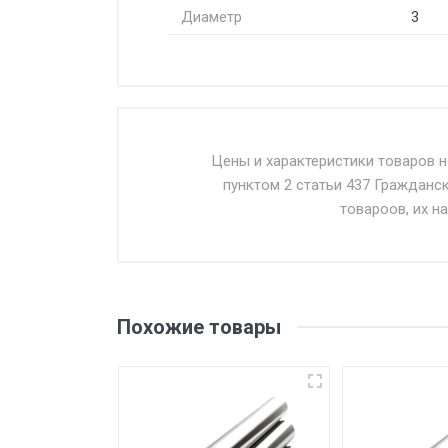
Диаметр
3
Стоимость доставки от 4500 ру
Доставка осуществляется собс
Цены и характеристики товаров 
пунктом 2 статьи 437 Гражданс
Въезд на ТТК и Садовое кольцо 
товароов, их н
Доставка в течении 1 рабочего 
Отгрузка товара производится 
поставщик вправе отказать пок
Похожие товары
уплаты понесенных расходов.
Самовывоз со склада г. Ивант
погрузка оплачивается дополн