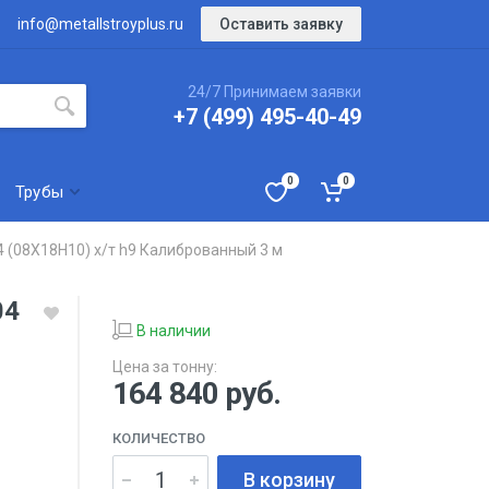
Оставить заявку
info@metallstroyplus.ru
24/7 Принимаем заявки
+7 (499) 495-40-49
0
0
Трубы
 (08Х18Н10) х/т h9 Калиброванный 3 м
04
В наличии
Цена за тонну:
164 840
руб.
КОЛИЧЕСТВО
В корзину