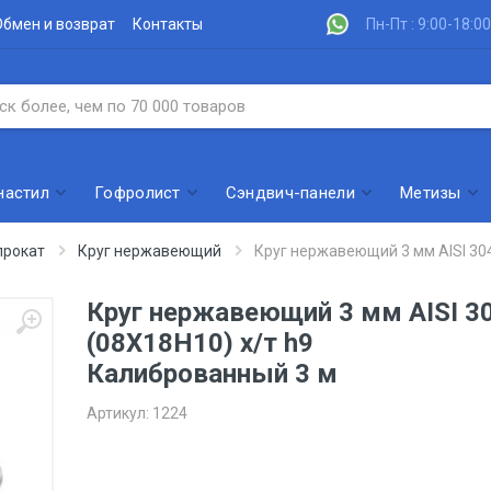
Обмен и возврат
Контакты
Пн-Пт : 9:00-18:00
настил
Гофролист
Сэндвич-панели
Метизы
рокат
Круг нержавеющий
Круг нержавеющий 3 мм AISI 304
Круг нержавеющий 3 мм AISI 3
(08Х18Н10) х/т h9
Калиброванный 3 м
Артикул:
1224