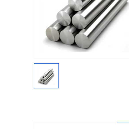
Производство
Штакетник
Черный металлопрокат
Нержавеющий металлопрокат
Трубы
Детали трубопроводов и
метизы
Оцинкованный металлопрокат
Запорная арматура
Цветные металлы
Поликарбонат
ЖБИ