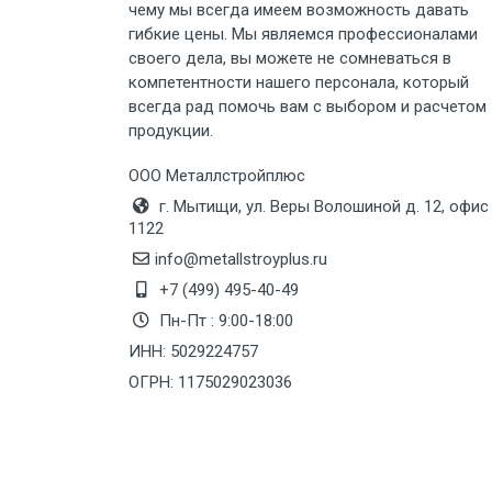
чему мы всегда имеем возможность давать
Груз до 6 м, вес до 5 тн
гибкие цены. Мы являемся профессионалами
своего дела, вы можете не сомневаться в
Груз до 6 м, вес до 8 тн
компетентности нашего персонала, который
всегда рад помочь вам с выбором и расчетом
продукции.
Груз до 6 м, вес до 10 тн
ООО Металлстройплюс
Груз до 12 м, вес до 20 тн
г. Мытищи, ул. Веры Волошиной д. 12, офис
1122
Манипулятор до 6 м, вес до 5 тн
info@metallstroyplus.ru
+7 (499) 495-40-49
Пн-Пт : 9:00-18:00
Манипулятор до 6 м, вес до 8 тн
ИНН: 5029224757
ОГРН: 1175029023036
Манипулятор до 6 м, вес до 10 тн