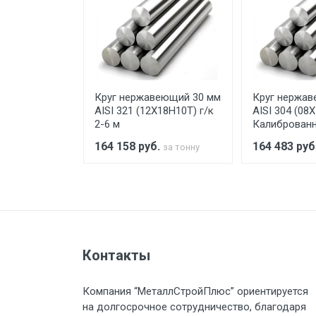
Уведомление об оплате обязат
При доставке товара, Клиент з
предоставляется не более 2-х ч
еющий 3 мм
Круг нержавеющий 30 мм
Круг нержав
Стоимость доставки по РФ рас
18Н10) х/т h9
AISI 321 (12Х18Н10Т) г/к
AISI 304 (08Х
ый 3 м
2-6 м
Калиброванн
.
164 158
руб.
164 483
руб
за тонну
за тонну
Тип транспорта
Груз до 6 м, вес до 1.5 тн
Контакты
Груз до 6 м, вес до 2 тн
Компания “МеталлСтройПлюс” ориентируется
Груз до 6 м, вес до 3 тн
на долгосрочное сотрудничество, благодаря