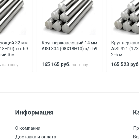
ельно.
аранее обязан обеспечить подъезные пути для разгружаемо
асов.
еющий 32 мм
Круг нержавеющий 14 мм
Круг нержав
считывается индивидуально.
18Н10) х/т h9
AISI 304 (08Х18Н10) х/т h9
AISI 321 (12
ый 3 м
2-6 м
.
165 165
руб.
165 523
руб
за тонну
за тонну
Ставка по Москве
ТТК
Садовое
1км з
(7+1ч.)
5500 с НДС
500
500
27р./к
Информация
К
6500 с НДС
1000
1000
35р./к
О компании
Пр
7500 с НДС
1000
1000
35р./к
Доставка и оплата
Во