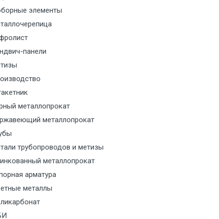
борные элементы
м за МКАД
таллочерепица
м за МКАД
фролист
ндвич-панели
м за МКАД
тизы
оизводство
м за МКАД
акетник
рный металлопрокат
ласованию с транспортным
ржавеющий металлопрокат
ом
убы
тали трубопроводов и метизы
ласованию с транспортным
инкованный металлопрокат
ом
порная арматура
ласованию с транспортным
етные металлы
ом
ликарбонат
БИ