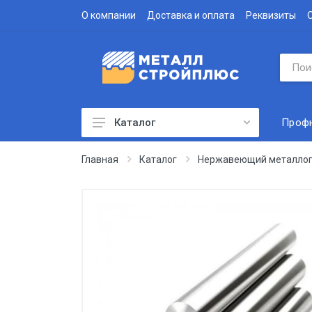
О компании
Доставка и оплата
Реквизиты
Проф
Каталог
Профнастил
Главная
Каталог
Нержавеющий металлоп
Водосточная система
Доборные элементы
Металлочерепица
Гофролист
Сэндвич-панели
Метизы