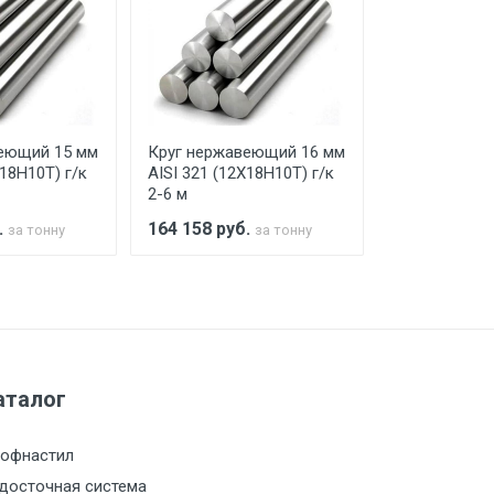
го а/м. На разгрузку автомобиля
еющий 15 мм
Круг нержавеющий 16 мм
Круг нержав
Х18Н10Т) г/к
AISI 321 (12Х18Н10Т) г/к
AISI 321 (12
2-6 м
2-6 м
.
164 158
руб.
164 840
руб
за тонну
за тонну
а МКАД
м за МКАД
аталог
м за МКАД
офнастил
м за МКАД
досточная система