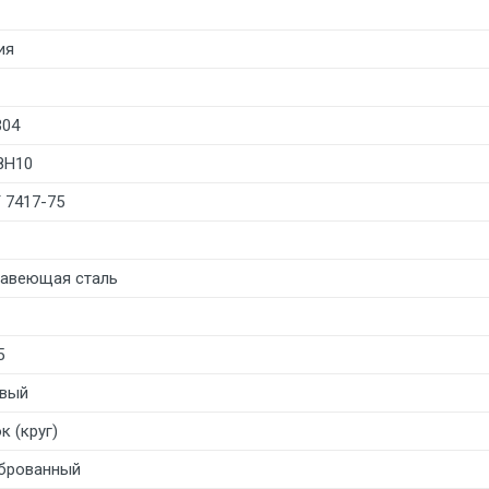
ия
304
8Н10
 7417-75
авеющая сталь
5
вый
к (круг)
брованный