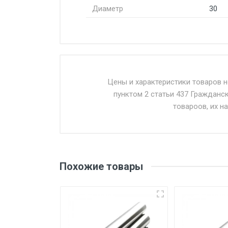
Диаметр
30
Стоимость доставки от 4500 ру
Доставка осуществляется собс
Цены и характеристики товаров 
пунктом 2 статьи 437 Гражданс
Въезд на ТТК и Садовое кольцо 
товароов, их н
Доставка в течении 1 рабочего 
Отгрузка товара производится 
поставщик вправе отказать пок
Похожие товары
уплаты понесенных расходов.
Самовывоз со склада г. Ивант
погрузка оплачивается дополн