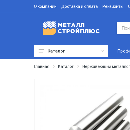
О компании
Доставка и оплата
Реквизиты
Проф
Каталог
Профнастил
Главная
Каталог
Нержавеющий металлоп
Водосточная система
Доборные элементы
Металлочерепица
Гофролист
Сэндвич-панели
Метизы