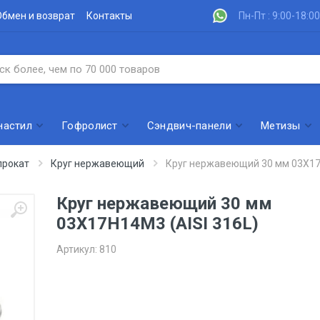
Обмен и возврат
Контакты
Пн-Пт : 9:00-18:00
настил
Гофролист
Сэндвич-панели
Метизы
рокат
Круг нержавеющий
Круг нержавеющий 30 мм 03Х17Н
Круг нержавеющий 30 мм
03Х17Н14М3 (AISI 316L)
Артикул:
810