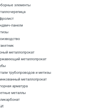
борные элементы
м за МКАД
таллочерепица
м за МКАД
фролист
ндвич-панели
м за МКАД
тизы
оизводство
м за МКАД
акетник
рный металлопрокат
ласованию с транспортным
ржавеющий металлопрокат
ом
убы
тали трубопроводов и метизы
ласованию с транспортным
инкованный металлопрокат
ом
порная арматура
ласованию с транспортным
етные металлы
ом
ликарбонат
БИ