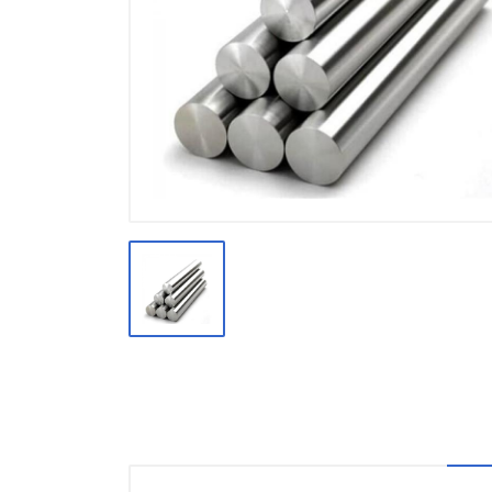
Производство
Штакетник
Черный металлопрокат
Нержавеющий металлопрокат
Трубы
Детали трубопроводов и
метизы
Оцинкованный металлопрокат
Запорная арматура
Цветные металлы
Поликарбонат
ЖБИ