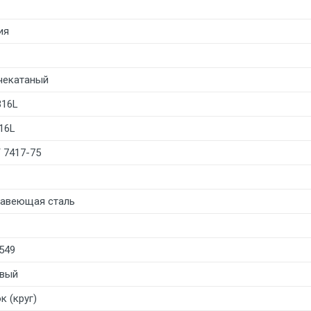
ия
чекатаный
316L
16L
 7417-75
авеющая сталь
549
вый
к (круг)