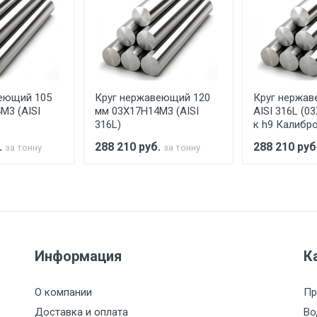
ельно.
аранее обязан обеспечить подъезные пути для разгружаемо
асов.
еющий 105
Круг нержавеющий 120
Круг нержав
считывается индивидуально.
М3 (AISI
мм 03Х17Н14М3 (AISI
AISI 316L (0
316L)
к h9 Калибр
.
288 210
руб.
288 210
руб
за тонну
за тонну
Ставка по Москве
ТТК
Садовое
1км з
(7+1ч.)
5500 с НДС
500
500
27р./к
Информация
К
6500 с НДС
1000
1000
35р./к
О компании
Пр
7500 с НДС
1000
1000
35р./к
Доставка и оплата
Во