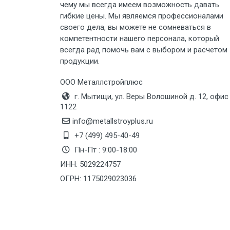
чему мы всегда имеем возможность давать
Груз до 6 м, вес до 5 тн
гибкие цены. Мы являемся профессионалами
своего дела, вы можете не сомневаться в
Груз до 6 м, вес до 8 тн
компетентности нашего персонала, который
всегда рад помочь вам с выбором и расчетом
продукции.
Груз до 6 м, вес до 10 тн
ООО Металлстройплюс
Груз до 12 м, вес до 20 тн
г. Мытищи, ул. Веры Волошиной д. 12, офис
1122
Манипулятор до 6 м, вес до 5 тн
info@metallstroyplus.ru
+7 (499) 495-40-49
Пн-Пт : 9:00-18:00
Манипулятор до 6 м, вес до 8 тн
ИНН: 5029224757
ОГРН: 1175029023036
Манипулятор до 6 м, вес до 10 тн