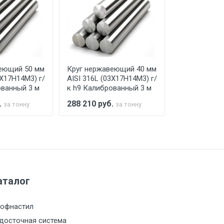
го а/м. На разгрузку автомобиля
еющий 50 мм
Круг нержавеющий 40 мм
Круг нержав
3Х17Н14М3) г/
AISI 316L (03Х17Н14М3) г/
03Х17Н14М3 (
ованный 3 м
к h9 Калиброванный 3 м
.
288 210
руб.
288 210
руб
за тонну
за тонну
а МКАД
м за МКАД
аталог
м за МКАД
офнастил
м за МКАД
досточная система