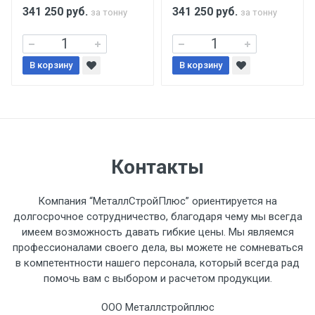
поставщиком.
341 250
руб.
341 250
руб.
за тонну
за тонну
Уведомление об оплате обязательно.
В корзину
В корзину
При доставке товара, Клиент заранее
обязан обеспечить подъезные пути для
разгружаемого а/м. На разгрузку
автомобиля предоставляется не более 2-х
часов.
Контакты
Стоимость доставки по РФ
Компания “МеталлСтройПлюс” ориентируется на
рассчитывается индивидуально.
долгосрочное сотрудничество, благодаря чему мы всегда
имеем возможность давать гибкие цены. Мы являемся
профессионалами своего дела, вы можете не сомневаться
в компетентности нашего персонала, который всегда рад
помочь вам с выбором и расчетом продукции.
Тип
Ставка
ТТК
Садовое
1к
транспорта
по
ООО Металлстройплюс