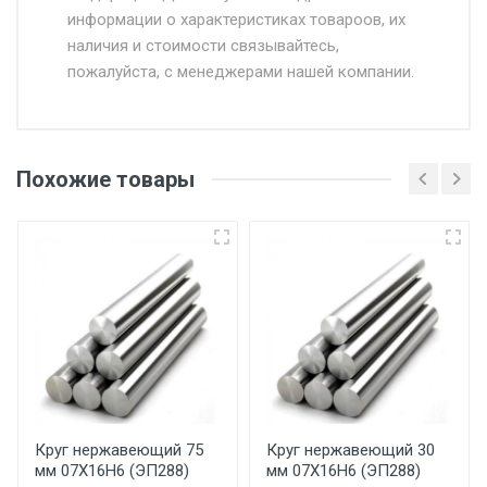
информации о характеристиках товароов, их
от 500.
наличия и стоимости связывайтесь,
пожалуйста, с менеджерами нашей компании.
Доставка в течении 1 рабочего дня 24/7.
Отгрузка товара производится при наличии
оригинала доверенности и паспорта. При
Похожие товары
несоблюдении указанных требований,
поставщик вправе отказать покупателю в
передаче товара без возмещения каких-
либо убытков, и требовать от покупателя
уплаты понесенных расходов.
Самовывоз со склада г. Ивантеевка
Центральный проезд 27. Погрузка
производится только в открытую машину.
Ручная погрузка оплачивается
Круг нержавеющий 75
Круг нержавеющий 30
мм 07Х16Н6 (ЭП288)
мм 07Х16Н6 (ЭП288)
дополнительно в размере, установленном