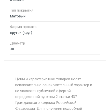
Тип покрытия
Матовый
Форма проката
пруток (круг)
Диаметр
30
Стоимость доставки от 4500 руб. по
Москве и Московской области.
Цены и характеристики товаров носят
исключительно ознакомительный характер и
Доставка осуществляется собственным и
не являются публичной офертой,
определенной пунктом 2 статьи 437
наёмным транспортом, стоимость
Гражданского кодекса Российской
доставки рассчитывается Ставка + км от
Федерации. Для получения подробной
МКАД, Въезд на ТТК и Садовое кольцо +