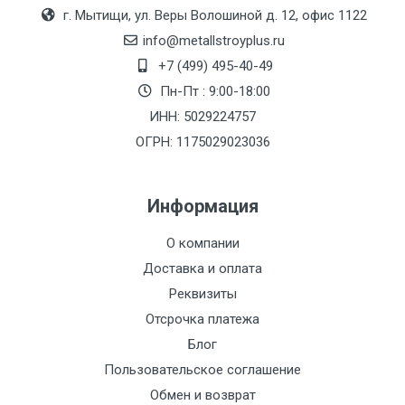
Москве
г. Мытищи, ул. Веры Волошиной д. 12, офис 1122
(7+1ч.)
info@metallstroyplus.ru
+7 (499) 495-40-49
Груз до 6 м,
5500 с
500
500
27р
Пн-Пт : 9:00-18:00
вес до 1.5 тн
НДС
МК
ИНН: 5029224757
ОГРН: 1175029023036
Груз до 6 м,
6500 с
1000
1000
35р
вес до 2 тн
НДС
МК
Информация
Груз до 6 м,
7500 с
1000
1000
35р
О компании
вес до 3 тн
НДС
МК
Доставка и оплата
Груз до 6 м,
9000 с
1000
1000
40р
Реквизиты
вес до 5 тн
НДС
МК
Отсрочка платежа
Блог
Груз до 6 м,
10000 с
1500
1500
45р
Пользовательское соглашение
вес до 8 тн
НДС
МК
Обмен и возврат