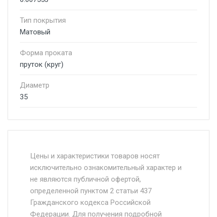
Тип покрытия
Матовый
Форма проката
пруток (круг)
Диаметр
35
Стоимость доставки от 4500 руб. по
Москве и Московской области.
Цены и характеристики товаров носят
исключительно ознакомительный характер и
Доставка осуществляется собственным и
не являются публичной офертой,
определенной пунктом 2 статьи 437
наёмным транспортом, стоимость
Гражданского кодекса Российской
доставки рассчитывается Ставка + км от
Федерации. Для получения подробной
МКАД, Въезд на ТТК и Садовое кольцо +