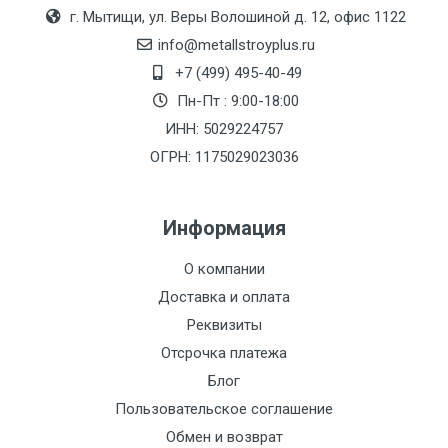
Москве
г. Мытищи, ул. Веры Волошиной д. 12, офис 1122
(7+1ч.)
info@metallstroyplus.ru
+7 (499) 495-40-49
Груз до 6 м,
5500 с
500
500
27р
Пн-Пт : 9:00-18:00
вес до 1.5 тн
НДС
МК
ИНН: 5029224757
ОГРН: 1175029023036
Груз до 6 м,
6500 с
1000
1000
35р
вес до 2 тн
НДС
МК
Информация
Груз до 6 м,
7500 с
1000
1000
35р
О компании
вес до 3 тн
НДС
МК
Доставка и оплата
Груз до 6 м,
9000 с
1000
1000
40р
Реквизиты
вес до 5 тн
НДС
МК
Отсрочка платежа
Блог
Груз до 6 м,
10000 с
1500
1500
45р
Пользовательское соглашение
вес до 8 тн
НДС
МК
Обмен и возврат