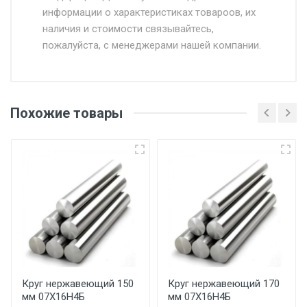
информации о характеристиках товароов, их
от 500.
наличия и стоимости связывайтесь,
пожалуйста, с менеджерами нашей компании.
Доставка в течении 1 рабочего дня 24/7.
Отгрузка товара производится при наличии
оригинала доверенности и паспорта. При
Похожие товары
несоблюдении указанных требований,
поставщик вправе отказать покупателю в
передаче товара без возмещения каких-
либо убытков, и требовать от покупателя
уплаты понесенных расходов.
Самовывоз со склада г. Ивантеевка
Центральный проезд 27. Погрузка
производится только в открытую машину.
Ручная погрузка оплачивается
Круг нержавеющий 150
Круг нержавеющий 170
мм 07Х16Н4Б
мм 07Х16Н4Б
дополнительно в размере, установленном