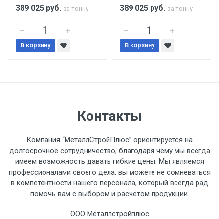
поставщиком.
389 025
руб.
389 025
руб.
за тонну
за тонну
Уведомление об оплате обязательно.
В корзину
В корзину
При доставке товара, Клиент заранее
обязан обеспечить подъезные пути для
разгружаемого а/м. На разгрузку
автомобиля предоставляется не более 2-х
часов.
Контакты
Стоимость доставки по РФ
Компания “МеталлСтройПлюс” ориентируется на
рассчитывается индивидуально.
долгосрочное сотрудничество, благодаря чему мы всегда
имеем возможность давать гибкие цены. Мы являемся
профессионалами своего дела, вы можете не сомневаться
в компетентности нашего персонала, который всегда рад
помочь вам с выбором и расчетом продукции.
Тип
Ставка
ТТК
Садовое
1к
транспорта
по
ООО Металлстройплюс