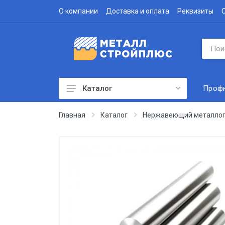
О компании
Доставка и оплата
Реквизиты
Проф
Каталог
Профнастил
Главная
Каталог
Нержавеющий металлоп
Водосточная система
Доборные элементы
Металлочерепица
Гофролист
Сэндвич-панели
Метизы