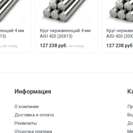
аранее обязан обеспечить подъезные пути для разгружаемо
асов.
еющий 4 мм
Круг нержавеющий 4 мм
Круг нержав
считывается индивидуально.
13)
AISI 420 (20Х13)
AISI 420 (20Х
.
127 238
руб.
127 238
руб
за тонну
за тонну
Ставка по Москве
ТТК
Садовое
1км з
(7+1ч.)
5500 с НДС
500
500
27р./к
Информация
К
6500 с НДС
1000
1000
35р./к
О компании
Пр
7500 с НДС
1000
1000
35р./к
Доставка и оплата
Во
Реквизиты
До
9000 с НДС
1000
1000
40р./к
Отсрочка платежа
Ме