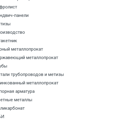
фролист
м за МКАД
ндвич-панели
тизы
м за МКАД
оизводство
акетник
м за МКАД
рный металлопрокат
ржавеющий металлопрокат
ласованию с транспортным
ом
убы
тали трубопроводов и метизы
ласованию с транспортным
инкованный металлопрокат
ом
порная арматура
етные металлы
ласованию с транспортным
ликарбонат
ом
БИ
ласованию с транспортным