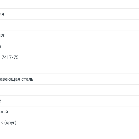
ия
420
3
 7417-75
авеющая сталь
5
вый
к (круг)