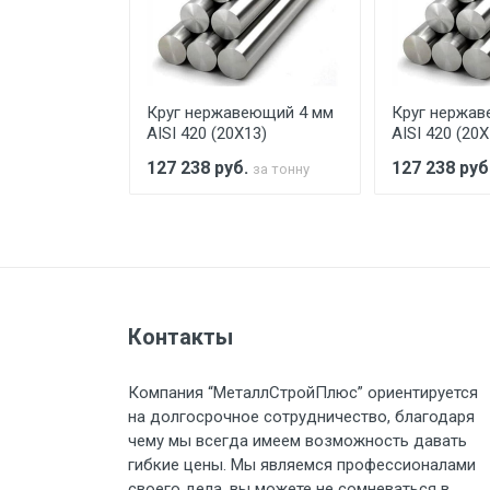
При доставке товара, Клиент з
предоставляется не более 2-х ч
еющий 4 мм
Круг нержавеющий 4 мм
Круг нержав
Стоимость доставки по РФ рас
13)
AISI 420 (20Х13)
AISI 420 (20Х
.
127 238
руб.
127 238
руб
за тонну
за тонну
Тип транспорта
Груз до 6 м, вес до 1.5 тн
Контакты
Груз до 6 м, вес до 2 тн
Компания “МеталлСтройПлюс” ориентируется
на долгосрочное сотрудничество, благодаря
Груз до 6 м, вес до 3 тн
чему мы всегда имеем возможность давать
гибкие цены. Мы являемся профессионалами
Груз до 6 м, вес до 5 тн
своего дела, вы можете не сомневаться в