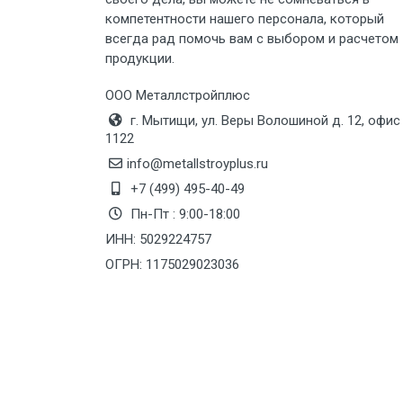
компетентности нашего персонала, который
Груз до 6 м, вес до 8 тн
всегда рад помочь вам с выбором и расчетом
продукции.
Груз до 6 м, вес до 10 тн
ООО Металлстройплюс
г. Мытищи, ул. Веры Волошиной д. 12, офис
Груз до 12 м, вес до 20 тн
1122
info@metallstroyplus.ru
Манипулятор до 6 м, вес до 5 тн
+7 (499) 495-40-49
Пн-Пт : 9:00-18:00
ИНН: 5029224757
Манипулятор до 6 м, вес до 8 тн
ОГРН: 1175029023036
Манипулятор до 6 м, вес до 10 тн
Манипулятор до 12 м, вес до 20