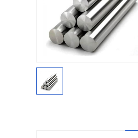
Производство
Штакетник
Черный металлопрокат
Нержавеющий металлопрокат
Трубы
Детали трубопроводов и
метизы
Оцинкованный металлопрокат
Запорная арматура
Цветные металлы
Поликарбонат
ЖБИ