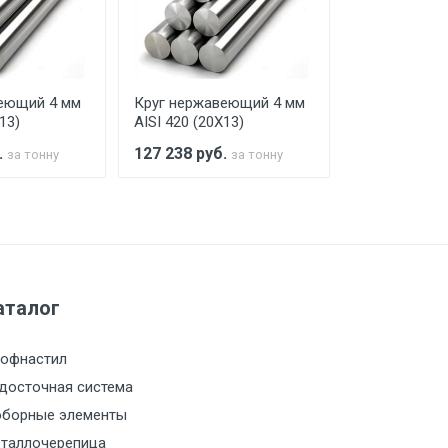
го а/м. На разгрузку автомобиля
еющий 4 мм
Круг нержавеющий 4 мм
Круг нержав
13)
AISI 420 (20Х13)
AISI 420 (20Х
.
127 238
руб.
127 238
руб
за тонну
за тонну
а МКАД
м за МКАД
аталог
м за МКАД
офнастил
м за МКАД
досточная система
борные элементы
м за МКАД
таллочерепица