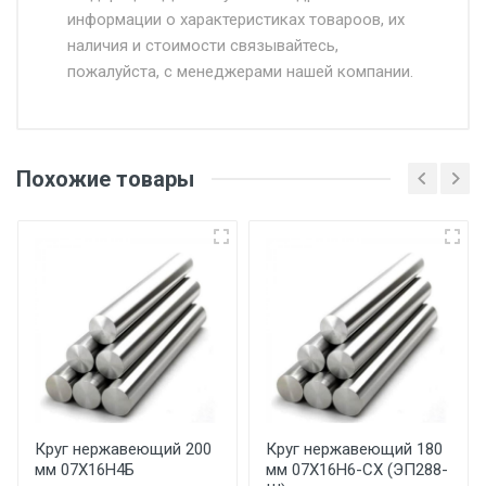
информации о характеристиках товароов, их
от 500.
наличия и стоимости связывайтесь,
пожалуйста, с менеджерами нашей компании.
Доставка в течении 1 рабочего дня 24/7.
Отгрузка товара производится при наличии
оригинала доверенности и паспорта. При
Похожие товары
несоблюдении указанных требований,
поставщик вправе отказать покупателю в
передаче товара без возмещения каких-
либо убытков, и требовать от покупателя
уплаты понесенных расходов.
Самовывоз со склада г. Ивантеевка
Центральный проезд 27. Погрузка
производится только в открытую машину.
Ручная погрузка оплачивается
Круг нержавеющий 200
Круг нержавеющий 180
мм 07Х16Н4Б
мм 07Х16Н6-СХ (ЭП288-
дополнительно в размере, установленном