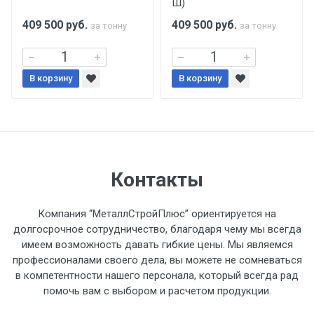
Ш)
поставщиком.
409 500
руб.
409 500
руб.
за тонну
за тонну
Уведомление об оплате обязательно.
В корзину
При доставке товара, Клиент заранее
В корзину
обязан обеспечить подъезные пути для
разгружаемого а/м. На разгрузку
автомобиля предоставляется не более 2-х
часов.
Контакты
Стоимость доставки по РФ
рассчитывается индивидуально.
Компания “МеталлСтройПлюс” ориентируется на
долгосрочное сотрудничество, благодаря чему мы всегда
имеем возможность давать гибкие цены. Мы являемся
профессионалами своего дела, вы можете не сомневаться
в компетентности нашего персонала, который всегда рад
Тип
Ставка
ТТК
Садовое
1к
помочь вам с выбором и расчетом продукции.
транспорта
по