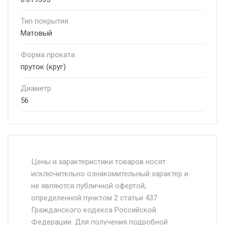
Тип покрытия
Матовый
Форма проката
пруток (круг)
Диаметр
56
Стоимость доставки от 4500 руб. по
Москве и Московской области.
Цены и характеристики товаров носят
исключительно ознакомительный характер и
Доставка осуществляется собственным и
не являются публичной офертой,
определенной пунктом 2 статьи 437
наёмным транспортом, стоимость
Гражданского кодекса Российской
доставки рассчитывается Ставка + км от
Федерации. Для получения подробной
МКАД, Въезд на ТТК и Садовое кольцо +