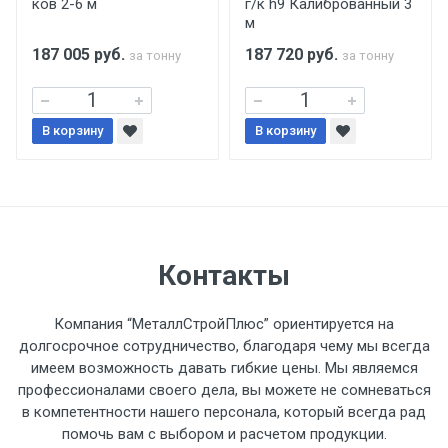
ков 2-6 м
г/к h9 Калиброванный 3
поставщиком.
м
187 005
руб.
187 720
руб.
за тонну
за тонну
Уведомление об оплате обязательно.
При доставке товара, Клиент заранее
В корзину
В корзину
обязан обеспечить подъезные пути для
разгружаемого а/м. На разгрузку
автомобиля предоставляется не более 2-х
часов.
Стоимость доставки по РФ
Контакты
рассчитывается индивидуально.
Компания “МеталлСтройПлюс” ориентируется на
долгосрочное сотрудничество, благодаря чему мы всегда
имеем возможность давать гибкие цены. Мы являемся
профессионалами своего дела, вы можете не сомневаться
Тип
Ставка
ТТК
Садовое
1к
в компетентности нашего персонала, который всегда рад
помочь вам с выбором и расчетом продукции.
транспорта
по