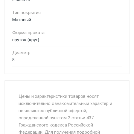
Тип покрытия
Матовый
Форма проката
пруток (круг)
Диаметр
8
Стоимость доставки от 4500 руб. по
Москве и Московской области.
Цены и характеристики товаров носят
исключительно ознакомительный характер и
Доставка осуществляется собственным и
не являются публичной офертой,
определенной пунктом 2 статьи 437
наёмным транспортом, стоимость
Гражданского кодекса Российской
доставки рассчитывается Ставка + км от
Федерации. Для получения подробной
МКАД, Въезд на ТТК и Садовое кольцо +