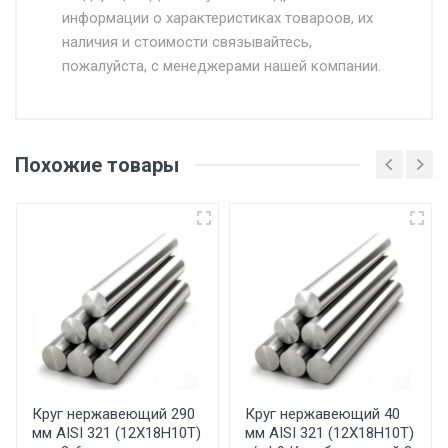
информации о характеристиках товароов, их
от 500.
наличия и стоимости связывайтесь,
пожалуйста, с менеджерами нашей компании.
Доставка в течении 1 рабочего дня 24/7.
Отгрузка товара производится при наличии
оригинала доверенности и паспорта. При
Похожие товары
несоблюдении указанных требований,
поставщик вправе отказать покупателю в
передаче товара без возмещения каких-
либо убытков, и требовать от покупателя
уплаты понесенных расходов.
Самовывоз со склада г. Ивантеевка
Центральный проезд 27. Погрузка
производится только в открытую машину.
Ручная погрузка оплачивается
Круг нержавеющий 290
Круг нержавеющий 40
мм AISI 321 (12Х18Н10Т)
мм AISI 321 (12Х18Н10Т)
дополнительно в размере, установленном