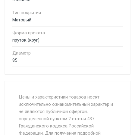
Тип покрытия
Матовый
Форма проката
пруток (круг)
Диаметр
85
Стоимость доставки от 4500 руб. по
Москве и Московской области.
Цены и характеристики товаров носят
исключительно ознакомительный характер и
Доставка осуществляется собственным и
не являются публичной офертой,
определенной пунктом 2 статьи 437
наёмным транспортом, стоимость
Гражданского кодекса Российской
доставки рассчитывается Ставка + км от
Федерации. Для получения подробной
МКАД, Въезд на ТТК и Садовое кольцо +