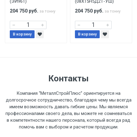
(ЭИ961)
(08Х15Н5Д2Т-УШ)
поставщиком.
204 750
руб.
204 750
руб.
за тонну
за тонну
Уведомление об оплате обязательно.
В корзину
При доставке товара, Клиент заранее
В корзину
обязан обеспечить подъезные пути для
разгружаемого а/м. На разгрузку
автомобиля предоставляется не более 2-х
часов.
Контакты
Стоимость доставки по РФ
рассчитывается индивидуально.
Компания “МеталлСтройПлюс” ориентируется на
долгосрочное сотрудничество, благодаря чему мы всегда
имеем возможность давать гибкие цены. Мы являемся
профессионалами своего дела, вы можете не сомневаться
в компетентности нашего персонала, который всегда рад
Тип
Ставка
ТТК
Садовое
1к
помочь вам с выбором и расчетом продукции.
транспорта
по