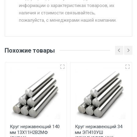
информации о характеристиках товароов, их
от 500.
наличия и стоимости связывайтесь,
пожалуйста, с менеджерами нашей компании.
Доставка в течении 1 рабочего дня 24/7.
Отгрузка товара производится при наличии
оригинала доверенности и паспорта. При
Похожие товары
несоблюдении указанных требований,
поставщик вправе отказать покупателю в
передаче товара без возмещения каких-
либо убытков, и требовать от покупателя
уплаты понесенных расходов.
Самовывоз со склада г. Ивантеевка
Центральный проезд 27. Погрузка
производится только в открытую машину.
Ручная погрузка оплачивается
Круг нержавеющий 140
Круг нержавеющий 34
мм 13Х11Н2В2МФ
мм ЭП410УШ
дополнительно в размере, установленном