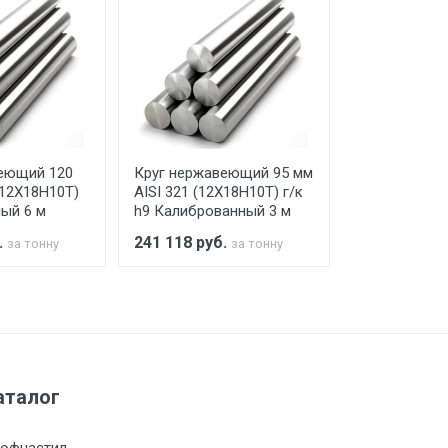
го а/м. На разгрузку автомобиля
еющий 120
Круг нержавеющий 95 мм
Круг нержав
(12Х18Н10Т)
AISI 321 (12Х18Н10Т) г/к
мм AISI 321 
ный 6 м
h9 Калиброванный 3 м
г/к Обточен
.
241 118
руб.
241 118
руб
за тонну
за тонну
а МКАД
м за МКАД
аталог
м за МКАД