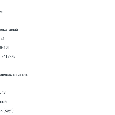
ия
чекатаный
321
8Н10Т
 7417-75
авеющая сталь
643
вый
к (круг)