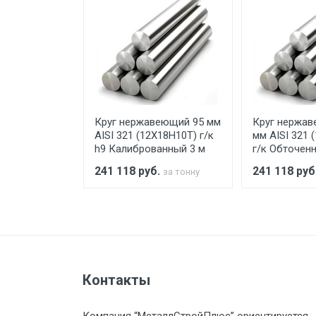
погрузка оплачивается дополн
Уведомление об оплате обязат
При доставке товара, Клиент з
предоставляется не более 2-х ч
еющий 120
Круг нержавеющий 95 мм
Круг нержав
Стоимость доставки по РФ рас
(12Х18Н10Т)
AISI 321 (12Х18Н10Т) г/к
мм AISI 321 
ный 6 м
h9 Калиброванный 3 м
г/к Обточен
.
241 118
руб.
241 118
руб
за тонну
за тонну
Тип транспорта
Груз до 6 м, вес до 1.5 тн
Контакты
Груз до 6 м, вес до 2 тн