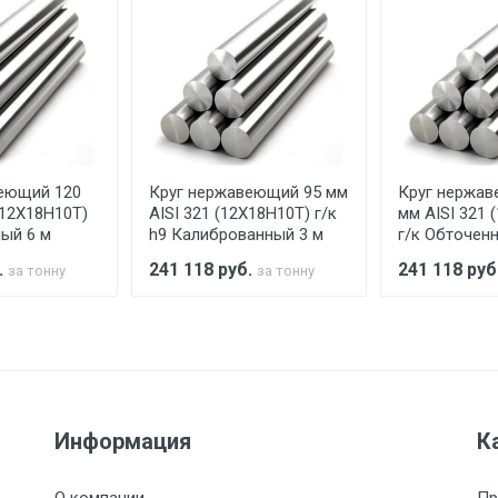
ительно в размере, установленном поставщиком.
ельно.
аранее обязан обеспечить подъезные пути для разгружаемо
асов.
еющий 120
Круг нержавеющий 95 мм
Круг нержав
считывается индивидуально.
(12Х18Н10Т)
AISI 321 (12Х18Н10Т) г/к
мм AISI 321 
ный 6 м
h9 Калиброванный 3 м
г/к Обточен
.
241 118
руб.
241 118
руб
за тонну
за тонну
Ставка по Москве
ТТК
Садовое
1км з
(7+1ч.)
5500 с НДС
500
500
27р./к
Информация
К
6500 с НДС
1000
1000
35р./к