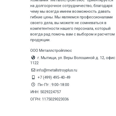
Компания “МеталлСтройПлюс” ориентируется
Груз до 6 м, вес до 3 тн
на долгосрочное сотрудничество, благодаря
чему мы всегда имеем возможность давать
Груз до 6 м, вес до 5 тн
гибкие цены. Мы являемся профессионалами
своего дела, вы можете не сомневаться в
Груз до 6 м, вес до 8 тн
компетентности нашего персонала, который
всегда рад помочь вам с выбором и расчетом
продукции.
Груз до 6 м, вес до 10 тн
ООО Металлстройплюс
Груз до 12 м, вес до 20 тн
г. Мытищи, ул. Веры Волошиной д. 12, офис
1122
Манипулятор до 6 м, вес до 5 тн
info@metallstroyplus.ru
+7 (499) 495-40-49
Пн-Пт : 9:00-18:00
Манипулятор до 6 м, вес до 8 тн
ИНН: 5029224757
ОГРН: 1175029023036
Манипулятор до 6 м, вес до 10 тн