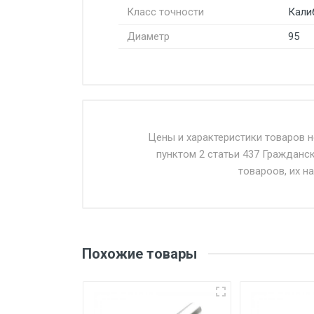
Класс точности
Кали
Диаметр
95
Стоимость доставки от 4500 ру
Доставка осуществляется собс
Цены и характеристики товаров 
пунктом 2 статьи 437 Гражданс
Въезд на ТТК и Садовое кольцо 
товароов, их н
Доставка в течении 1 рабочего 
Отгрузка товара производится 
поставщик вправе отказать пок
Похожие товары
уплаты понесенных расходов.
Самовывоз со склада г. Ивант