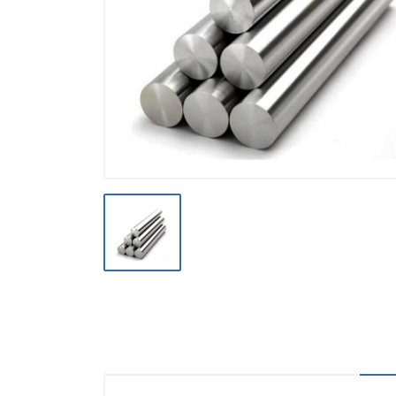
Производство
Штакетник
Черный металлопрокат
Нержавеющий металлопрокат
Трубы
Детали трубопроводов и
метизы
Оцинкованный металлопрокат
Запорная арматура
Цветные металлы
Поликарбонат
ЖБИ