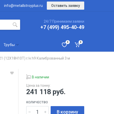
Оставить заявку
info@metallstroyplus.ru
24/7 Принимаем заявки
+7 (499) 495-40-49
0
0
Трубы
21 (12Х18Н10Т) г/к h9 Калиброванный 3 м
В наличии
Цена за тонну:
241 118
руб.
КОЛИЧЕСТВО
В корзину