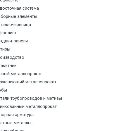
офнастил
м за МКАД
досточная система
борные элементы
м за МКАД
таллочерепица
м за МКАД
фролист
ндвич-панели
м за МКАД
тизы
оизводство
м за МКАД
акетник
рный металлопрокат
ласованию с транспортным
ржавеющий металлопрокат
ом
убы
тали трубопроводов и метизы
ласованию с транспортным
инкованный металлопрокат
ом
порная арматура
ласованию с транспортным
етные металлы
ом