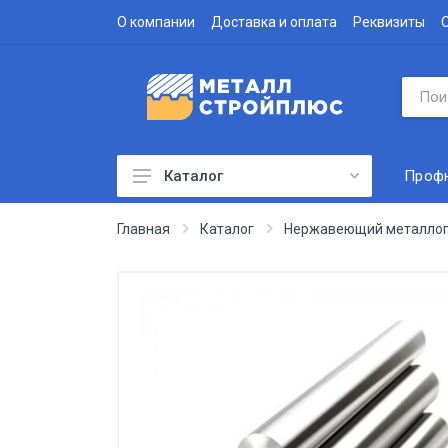
О компании
Доставка и оплата
Реквизиты
Проф
Каталог
Профнастил
Главная
Каталог
Нержавеющий металлоп
Водосточная система
Доборные элементы
Металлочерепица
Гофролист
Сэндвич-панели
Метизы