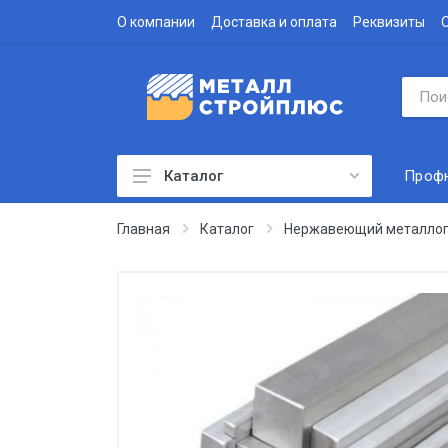
О компании
Доставка и оплата
Реквизиты
Проф
Каталог
Профнастил
Главная
Каталог
Нержавеющий металлоп
Водосточная система
Доборные элементы
Металлочерепица
Гофролист
Сэндвич-панели
Метизы