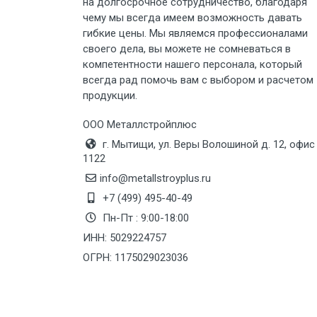
на долгосрочное сотрудничество, благодаря
Груз до 6 м, вес до 3 тн
чему мы всегда имеем возможность давать
гибкие цены. Мы являемся профессионалами
Груз до 6 м, вес до 5 тн
своего дела, вы можете не сомневаться в
компетентности нашего персонала, который
Груз до 6 м, вес до 8 тн
всегда рад помочь вам с выбором и расчетом
продукции.
Груз до 6 м, вес до 10 тн
ООО Металлстройплюс
г. Мытищи, ул. Веры Волошиной д. 12, офис
Груз до 12 м, вес до 20 тн
1122
info@metallstroyplus.ru
Манипулятор до 6 м, вес до 5 тн
+7 (499) 495-40-49
Пн-Пт : 9:00-18:00
ИНН: 5029224757
Манипулятор до 6 м, вес до 8 тн
ОГРН: 1175029023036
Манипулятор до 6 м, вес до 10 тн