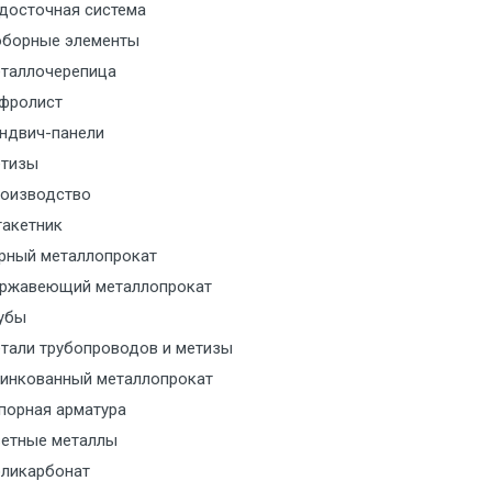
м за МКАД
досточная система
борные элементы
м за МКАД
таллочерепица
фролист
м за МКАД
ндвич-панели
тизы
м за МКАД
оизводство
акетник
м за МКАД
рный металлопрокат
ржавеющий металлопрокат
ласованию с транспортным
ом
убы
тали трубопроводов и метизы
ласованию с транспортным
инкованный металлопрокат
ом
порная арматура
етные металлы
ласованию с транспортным
ликарбонат
ом