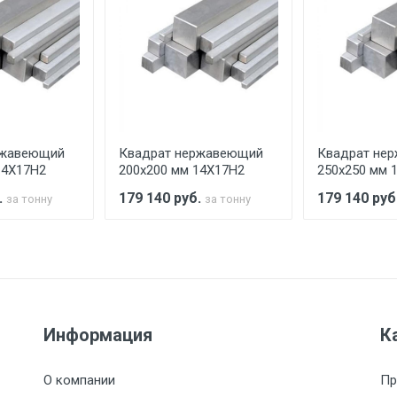
ительно в размере, установленном поставщиком.
ельно.
аранее обязан обеспечить подъезные пути для разгружаемо
асов.
ржавеющий
Квадрат нержавеющий
Квадрат не
считывается индивидуально.
14Х17Н2
200x200 мм 14Х17Н2
250x250 мм 
.
179 140
руб.
179 140
руб
за тонну
за тонну
Ставка по Москве
ТТК
Садовое
1км з
(7+1ч.)
5500 с НДС
500
500
27р./к
Информация
К
6500 с НДС
1000
1000
35р./к
О компании
Пр