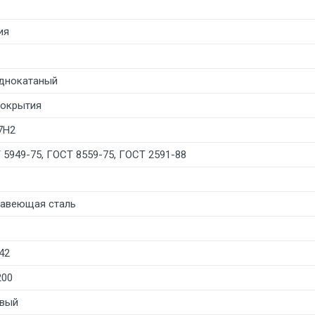
ия
днокатаный
покрытия
7Н2
 5949-75, ГОСТ 8559-75, ГОСТ 2591-88
авеющая сталь
42
200
вый