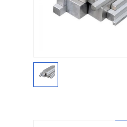
Производство
Штакетник
Черный металлопрокат
Нержавеющий металлопрокат
Трубы
Детали трубопроводов и
метизы
Оцинкованный металлопрокат
Запорная арматура
Цветные металлы
Поликарбонат
ЖБИ