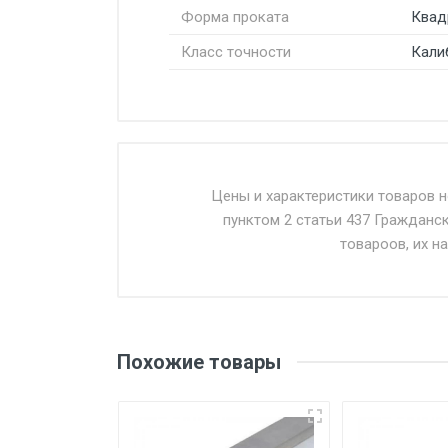
Форма проката
Квад
Класс точности
Кали
Стоимость доставки от 4500 ру
Доставка осуществляется собс
Цены и характеристики товаров 
пунктом 2 статьи 437 Гражданс
Въезд на ТТК и Садовое кольцо 
товароов, их н
Доставка в течении 1 рабочего 
Отгрузка товара производится 
поставщик вправе отказать пок
Похожие товары
уплаты понесенных расходов.
Самовывоз со склада г. Ивант