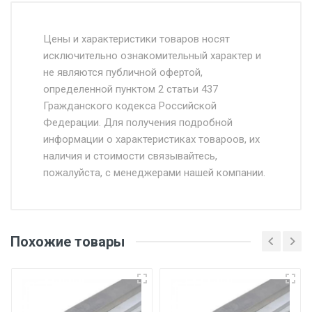
Стоимость доставки от 4500 руб. по
Москве и Московской области.
Цены и характеристики товаров носят
исключительно ознакомительный характер и
Доставка осуществляется собственным и
не являются публичной офертой,
определенной пунктом 2 статьи 437
наёмным транспортом, стоимость
Гражданского кодекса Российской
доставки рассчитывается Ставка + км от
Федерации. Для получения подробной
МКАД, Въезд на ТТК и Садовое кольцо +
информации о характеристиках товароов, их
от 500.
наличия и стоимости связывайтесь,
пожалуйста, с менеджерами нашей компании.
Доставка в течении 1 рабочего дня 24/7.
Отгрузка товара производится при наличии
оригинала доверенности и паспорта. При
Похожие товары
несоблюдении указанных требований,
поставщик вправе отказать покупателю в
передаче товара без возмещения каких-
либо убытков, и требовать от покупателя