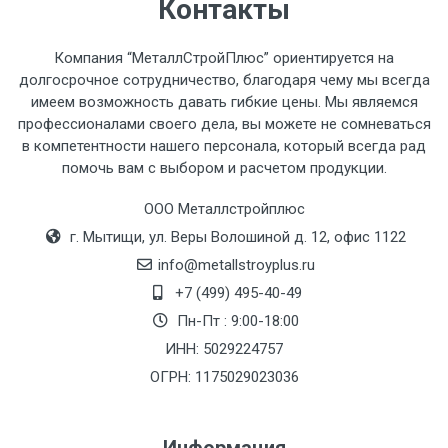
Стоимость доставки по РФ
Контакты
рассчитывается индивидуально.
Компания “МеталлСтройПлюс” ориентируется на
долгосрочное сотрудничество, благодаря чему мы всегда
имеем возможность давать гибкие цены. Мы являемся
профессионалами своего дела, вы можете не сомневаться
Тип
Ставка
ТТК
Садовое
1к
в компетентности нашего персонала, который всегда рад
помочь вам с выбором и расчетом продукции.
транспорта
по
Москве
ООО Металлстройплюс
(7+1ч.)
г. Мытищи, ул. Веры Волошиной д. 12, офис 1122
info@metallstroyplus.ru
Груз до 6 м,
5500 с
500
500
27р
+7 (499) 495-40-49
вес до 1.5 тн
НДС
МК
Пн-Пт : 9:00-18:00
ИНН: 5029224757
Груз до 6 м,
6500 с
1000
1000
35р
вес до 2 тн
НДС
МК
ОГРН: 1175029023036
Груз до 6 м,
7500 с
1000
1000
35р