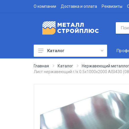
О компании
Доставка и оплата
Реквизиты
Проф
Каталог
Профнастил
Главная
Каталог
Нержавеющий металлоп
Лист нержавеющий г/к 0.5х1000х2000 AISI430 (0
Водосточная система
Доборные элементы
Металлочерепица
Гофролист
Сэндвич-панели
Метизы