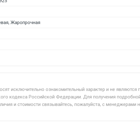
925
вая, Жаропрочная
б. по Москве и Московской области.
твенным и наёмным транспортом, стоимость доставки расс
носят исключительно ознакомительный характер и не являются 
кого кодекса Российской Федерации. Для получения подробно
+ от 500.
аличия и стоимости связывайтесь, пожалуйста, с менеджерами 
дня 24/7.
при наличии оригинала доверенности и паспорта. При нес
упателю в передаче товара без возмещения каких-либо уб