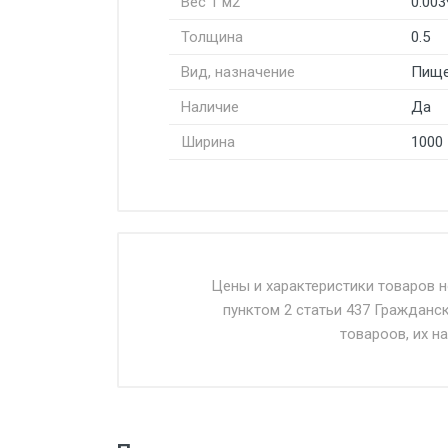
Вес 1 м2
0.003
Толщина
0.5
Вид, назначение
Пище
Наличие
Да
Ширина
1000
Стоимость доставки от 4500 ру
Доставка осуществляется собс
Цены и характеристики товаров 
пунктом 2 статьи 437 Гражданс
Въезд на ТТК и Садовое кольцо 
товароов, их н
Доставка в течении 1 рабочего 
Отгрузка товара производится 
поставщик вправе отказать пок