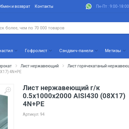
Обмен и возврат
Контакты
Пн-Пт : 9:00-18:00
настил
Гофролист
Сэндвич-панели
Метизы
рокат
Лист нержавеющий
Лист горячекатаный нержаве
8Х17) 4N+PE
Лист нержавеющий г/к
0.5х1000х2000 AISI430 (08Х17)
4N+PE
Артикул:
94