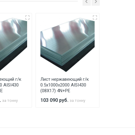
ко в открытую машину. Ручная
го а/м. На разгрузку автомобиля
еющий г/к
Лист нержавеющий г/к
Лист нержав
0 AISI430
0.5х1000х2000 AISI430
0.5х1000х200
PE
(08Х17) 4N+PE
(08Х17) 4N+
.
103 090
руб.
103 090
руб
за тонну
за тонну
а МКАД
м за МКАД