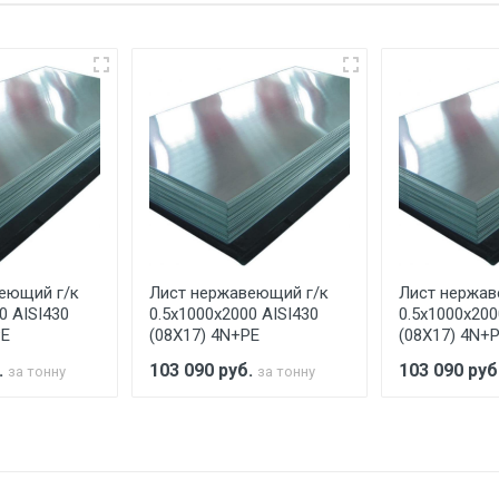
еевка Центральный проезд 27. Погрузка производится толь
ительно в размере, установленном поставщиком.
ельно.
аранее обязан обеспечить подъезные пути для разгружаемо
асов.
еющий г/к
Лист нержавеющий г/к
Лист нержав
считывается индивидуально.
0 AISI430
0.5х1000х2000 AISI430
0.5х1000х200
PE
(08Х17) 4N+PE
(08Х17) 4N+
.
103 090
руб.
103 090
руб
за тонну
за тонну
Ставка по Москве
ТТК
Садовое
1км з
(7+1ч.)
5500 с НДС
500
500
27р./к