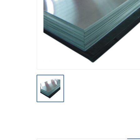
Производство
Штакетник
Черный металлопрокат
Нержавеющий металлопрокат
Трубы
Детали трубопроводов и
метизы
Оцинкованный металлопрокат
Запорная арматура
Цветные металлы
Поликарбонат
ЖБИ