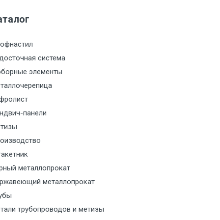
аталог
м за МКАД
офнастил
м за МКАД
досточная система
борные элементы
м за МКАД
таллочерепица
м за МКАД
фролист
ндвич-панели
м за МКАД
тизы
оизводство
м за МКАД
акетник
рный металлопрокат
ласованию с транспортным
ржавеющий металлопрокат
ом
убы
тали трубопроводов и метизы
ласованию с транспортным