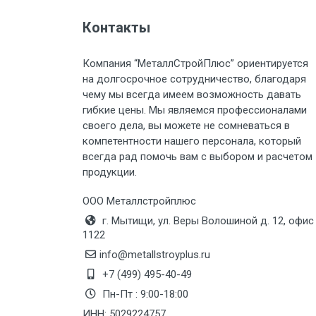
Контакты
Груз до 6 м, вес до 2 тн
Компания “МеталлСтройПлюс” ориентируется
Груз до 6 м, вес до 3 тн
на долгосрочное сотрудничество, благодаря
чему мы всегда имеем возможность давать
Груз до 6 м, вес до 5 тн
гибкие цены. Мы являемся профессионалами
своего дела, вы можете не сомневаться в
Груз до 6 м, вес до 8 тн
компетентности нашего персонала, который
всегда рад помочь вам с выбором и расчетом
продукции.
Груз до 6 м, вес до 10 тн
ООО Металлстройплюс
Груз до 12 м, вес до 20 тн
г. Мытищи, ул. Веры Волошиной д. 12, офис
1122
Манипулятор до 6 м, вес до 5 тн
info@metallstroyplus.ru
+7 (499) 495-40-49
Пн-Пт : 9:00-18:00
Манипулятор до 6 м, вес до 8 тн
ИНН: 5029224757