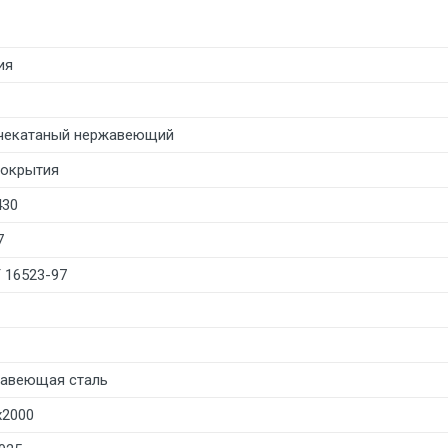
ия
чекатаный нержавеющий
покрытия
430
7
 16523-97
авеющая сталь
х2000