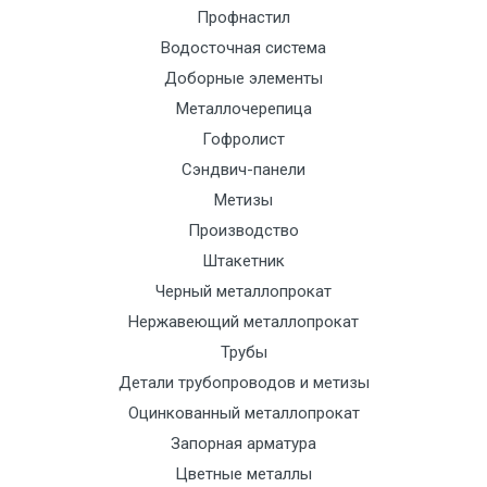
Профнастил
Манипулятор
9000 с
1500
1500
По
Водосточная система
до 6 м, вес
НДС
сог
Доборные элементы
до 5 тн
(7+1ч.)
с
тра
Металлочерепица
отд
Гофролист
Сэндвич-панели
Манипулятор
12500 с
2000
2000
По
Метизы
до 6 м, вес
НДС
сог
Производство
до 8 тн
(7+1ч.)
с
Штакетник
тра
Черный металлопрокат
отд
Нержавеющий металлопрокат
Трубы
Манипулятор
15500 с
2500
2500
По
Детали трубопроводов и метизы
до 6 м, вес
НДС
сог
Оцинкованный металлопрокат
до 10 тн
(7+1ч.)
с
Запорная арматура
тра
отд
Цветные металлы