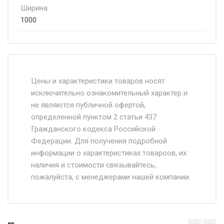
Ширина
1000
Стоимость доставки от 4500 руб. по
Москве и Московской области.
Цены и характеристики товаров носят
исключительно ознакомительный характер и
Доставка осуществляется собственным и
не являются публичной офертой,
определенной пунктом 2 статьи 437
наёмным транспортом, стоимость
Гражданского кодекса Российской
доставки рассчитывается Ставка + км от
Федерации. Для получения подробной
МКАД, Въезд на ТТК и Садовое кольцо +
информации о характеристиках товароов, их
от 500.
наличия и стоимости связывайтесь,
пожалуйста, с менеджерами нашей компании.
Доставка в течении 1 рабочего дня 24/7.
Отгрузка товара производится при наличии
оригинала доверенности и паспорта. При