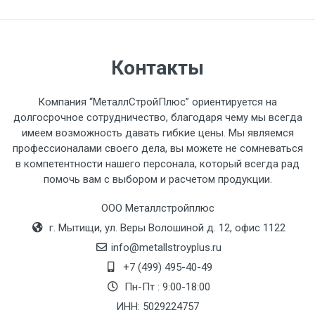
разгружаемого а/м. На разгрузку
автомобиля предоставляется не более 2-х
часов.
Контакты
Стоимость доставки по РФ
рассчитывается индивидуально.
Компания “МеталлСтройПлюс” ориентируется на
долгосрочное сотрудничество, благодаря чему мы всегда
имеем возможность давать гибкие цены. Мы являемся
профессионалами своего дела, вы можете не сомневаться
в компетентности нашего персонала, который всегда рад
Тип
Ставка
ТТК
Садовое
1к
помочь вам с выбором и расчетом продукции.
транспорта
по
ООО Металлстройплюс
Москве
г. Мытищи, ул. Веры Волошиной д. 12, офис 1122
(7+1ч.)
info@metallstroyplus.ru
Груз до 6 м,
5500 с
500
500
27р
+7 (499) 495-40-49
вес до 1.5 тн
НДС
МК
Пн-Пт : 9:00-18:00
ИНН: 5029224757