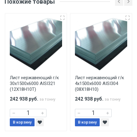
Похожие товары
несоблюдении указанных требований,
поставщик вправе отказать покупателю в
передаче товара без возмещения каких-
либо убытков, и требовать от покупателя
уплаты понесенных расходов.
Самовывоз со склада г. Ивантеевка
Центральный проезд 27. Погрузка
производится только в открытую машину.
Ручная погрузка оплачивается
Лист нержавеющий г/к
Лист нержавеющий г/к
30х1500х6000 AISI321
4х1500х6000 AISI304
дополнительно в размере, установленном
(12Х18Н10Т)
(08Х18Н10)
поставщиком.
242 938
руб.
242 938
руб.
за тонну
за тонну
Уведомление об оплате обязательно.
В корзину
При доставке товара, Клиент заранее
В корзину
обязан обеспечить подъезные пути для