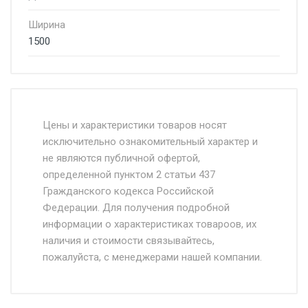
Ширина
1500
Стоимость доставки от 4500 руб. по
Москве и Московской области.
Цены и характеристики товаров носят
исключительно ознакомительный характер и
Доставка осуществляется собственным и
не являются публичной офертой,
определенной пунктом 2 статьи 437
наёмным транспортом, стоимость
Гражданского кодекса Российской
доставки рассчитывается Ставка + км от
Федерации. Для получения подробной
МКАД, Въезд на ТТК и Садовое кольцо +
информации о характеристиках товароов, их
от 500.
наличия и стоимости связывайтесь,
пожалуйста, с менеджерами нашей компании.
Доставка в течении 1 рабочего дня 24/7.
Отгрузка товара производится при наличии