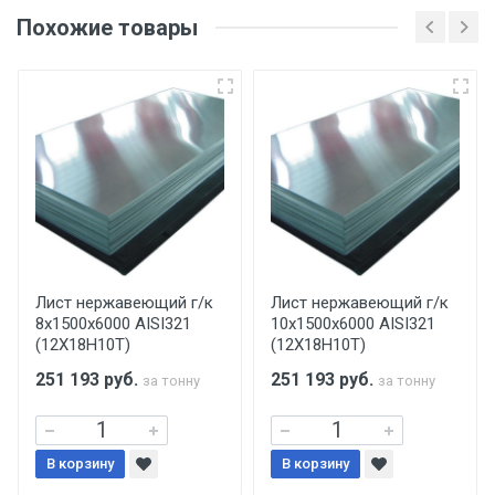
оригинала доверенности и паспорта. При
Похожие товары
несоблюдении указанных требований,
поставщик вправе отказать покупателю в
передаче товара без возмещения каких-
либо убытков, и требовать от покупателя
уплаты понесенных расходов.
Самовывоз со склада г. Ивантеевка
Центральный проезд 27. Погрузка
производится только в открытую машину.
Ручная погрузка оплачивается
Лист нержавеющий г/к
Лист нержавеющий г/к
8х1500х6000 AISI321
10х1500х6000 AISI321
дополнительно в размере, установленном
(12Х18Н10Т)
(12Х18Н10Т)
поставщиком.
251 193
руб.
251 193
руб.
за тонну
за тонну
Уведомление об оплате обязательно.
В корзину
При доставке товара, Клиент заранее
В корзину
обязан обеспечить подъезные пути для