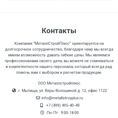
разгружаемого а/м. На разгрузку
автомобиля предоставляется не более 2-х
часов.
Контакты
Стоимость доставки по РФ
рассчитывается индивидуально.
Компания “МеталлСтройПлюс” ориентируется на
долгосрочное сотрудничество, благодаря чему мы всегда
имеем возможность давать гибкие цены. Мы являемся
профессионалами своего дела, вы можете не сомневаться
в компетентности нашего персонала, который всегда рад
Тип
Ставка
ТТК
Садовое
1к
помочь вам с выбором и расчетом продукции.
транспорта
по
ООО Металлстройплюс
Москве
г. Мытищи, ул. Веры Волошиной д. 12, офис 1122
(7+1ч.)
info@metallstroyplus.ru
Груз до 6 м,
5500 с
500
500
27р
+7 (499) 495-40-49
вес до 1.5 тн
НДС
МК
Пн-Пт : 9:00-18:00