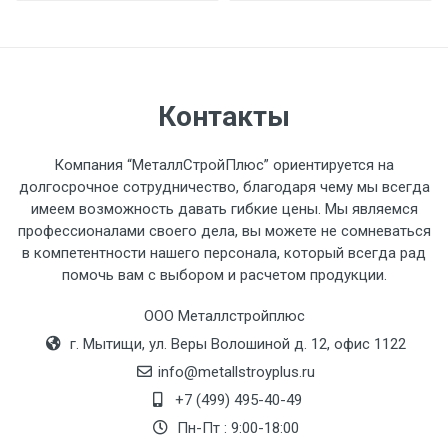
разгружаемого а/м. На разгрузку
автомобиля предоставляется не более 2-х
часов.
Контакты
Стоимость доставки по РФ
рассчитывается индивидуально.
Компания “МеталлСтройПлюс” ориентируется на
долгосрочное сотрудничество, благодаря чему мы всегда
имеем возможность давать гибкие цены. Мы являемся
профессионалами своего дела, вы можете не сомневаться
в компетентности нашего персонала, который всегда рад
Тип
Ставка
ТТК
Садовое
1к
помочь вам с выбором и расчетом продукции.
транспорта
по
ООО Металлстройплюс
Москве
г. Мытищи, ул. Веры Волошиной д. 12, офис 1122
(7+1ч.)
info@metallstroyplus.ru
Груз до 6 м,
5500 с
500
500
27р
+7 (499) 495-40-49
вес до 1.5 тн
НДС
МК
Пн-Пт : 9:00-18:00