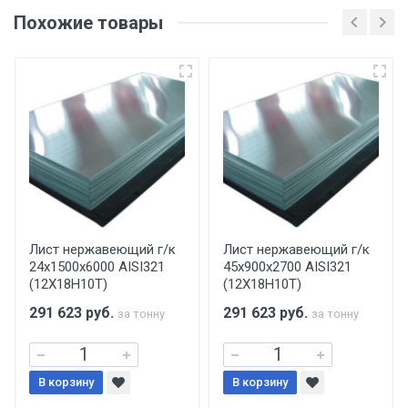
оригинала доверенности и паспорта. При
Похожие товары
несоблюдении указанных требований,
поставщик вправе отказать покупателю в
передаче товара без возмещения каких-
либо убытков, и требовать от покупателя
уплаты понесенных расходов.
Самовывоз со склада г. Ивантеевка
Центральный проезд 27. Погрузка
производится только в открытую машину.
Ручная погрузка оплачивается
Лист нержавеющий г/к
Лист нержавеющий г/к
24х1500х6000 AISI321
45х900х2700 AISI321
дополнительно в размере, установленном
(12Х18Н10Т)
(12Х18Н10Т)
поставщиком.
291 623
руб.
291 623
руб.
за тонну
за тонну
Уведомление об оплате обязательно.
В корзину
При доставке товара, Клиент заранее
В корзину
обязан обеспечить подъезные пути для