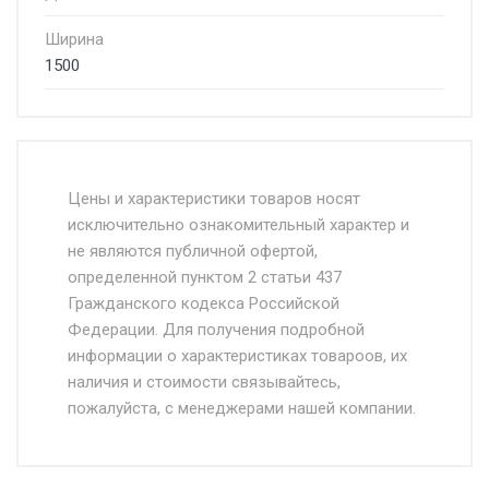
Ширина
1500
Стоимость доставки от 4500 руб. по
Москве и Московской области.
Цены и характеристики товаров носят
исключительно ознакомительный характер и
Доставка осуществляется собственным и
не являются публичной офертой,
определенной пунктом 2 статьи 437
наёмным транспортом, стоимость
Гражданского кодекса Российской
доставки рассчитывается Ставка + км от
Федерации. Для получения подробной
МКАД, Въезд на ТТК и Садовое кольцо +
информации о характеристиках товароов, их
от 500.
наличия и стоимости связывайтесь,
пожалуйста, с менеджерами нашей компании.
Доставка в течении 1 рабочего дня 24/7.
Отгрузка товара производится при наличии