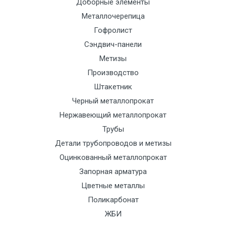
Доборные элементы
до 5 тн
(7+1ч.)
с
Металлочерепица
тра
Гофролист
отд
Сэндвич-панели
Метизы
Манипулятор
12500 с
2000
2000
По
Производство
до 6 м, вес
НДС
сог
Штакетник
до 8 тн
(7+1ч.)
с
Черный металлопрокат
тра
Нержавеющий металлопрокат
отд
Трубы
Манипулятор
15500 с
2500
2500
По
Детали трубопроводов и метизы
до 6 м, вес
НДС
сог
Оцинкованный металлопрокат
до 10 тн
(7+1ч.)
с
Запорная арматура
тра
Цветные металлы
отд
Поликарбонат
ЖБИ
Манипулятор
21000 с
3000
3000
По