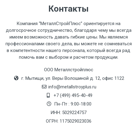
часов.
Контакты
Стоимость доставки по РФ
Компания “МеталлСтройПлюс” ориентируется на
рассчитывается индивидуально.
долгосрочное сотрудничество, благодаря чему мы всегда
имеем возможность давать гибкие цены. Мы являемся
профессионалами своего дела, вы можете не сомневаться
в компетентности нашего персонала, который всегда рад
помочь вам с выбором и расчетом продукции.
Тип
Ставка
ТТК
Садовое
1к
транспорта
по
ООО Металлстройплюс
Москве
г. Мытищи, ул. Веры Волошиной д. 12, офис 1122
(7+1ч.)
info@metallstroyplus.ru
+7 (499) 495-40-49
Груз до 6 м,
5500 с
500
500
27р
Пн-Пт : 9:00-18:00
вес до 1.5 тн
НДС
МК
ИНН: 5029224757
ОГРН: 1175029023036
Груз до 6 м,
6500 с
1000
1000
35р
вес до 2 тн
НДС
МК