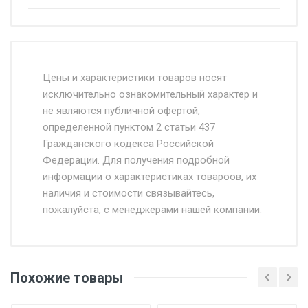
Стоимость доставки от 4500 руб. по
Москве и Московской области.
Цены и характеристики товаров носят
исключительно ознакомительный характер и
Доставка осуществляется собственным и
не являются публичной офертой,
определенной пунктом 2 статьи 437
наёмным транспортом, стоимость
Гражданского кодекса Российской
доставки рассчитывается Ставка + км от
Федерации. Для получения подробной
МКАД, Въезд на ТТК и Садовое кольцо +
информации о характеристиках товароов, их
от 500.
наличия и стоимости связывайтесь,
пожалуйста, с менеджерами нашей компании.
Доставка в течении 1 рабочего дня 24/7.
Отгрузка товара производится при наличии
оригинала доверенности и паспорта. При
Похожие товары
несоблюдении указанных требований,
поставщик вправе отказать покупателю в