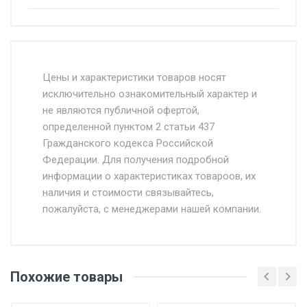
Стоимость доставки от 4500 руб. по
Москве и Московской области.
Цены и характеристики товаров носят
исключительно ознакомительный характер и
Доставка осуществляется собственным и
не являются публичной офертой,
определенной пунктом 2 статьи 437
наёмным транспортом, стоимость
Гражданского кодекса Российской
доставки рассчитывается Ставка + км от
Федерации. Для получения подробной
МКАД, Въезд на ТТК и Садовое кольцо +
информации о характеристиках товароов, их
от 500.
наличия и стоимости связывайтесь,
пожалуйста, с менеджерами нашей компании.
Доставка в течении 1 рабочего дня 24/7.
Отгрузка товара производится при наличии
оригинала доверенности и паспорта. При
Похожие товары
несоблюдении указанных требований,
поставщик вправе отказать покупателю в