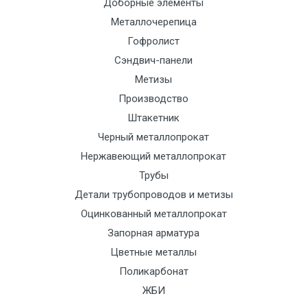
Доборные элементы
до 5 тн
(7+1ч.)
с
Металлочерепица
тра
Гофролист
отд
Сэндвич-панели
Метизы
Манипулятор
12500 с
2000
2000
По
Производство
до 6 м, вес
НДС
сог
Штакетник
до 8 тн
(7+1ч.)
с
Черный металлопрокат
тра
Нержавеющий металлопрокат
отд
Трубы
Манипулятор
15500 с
2500
2500
По
Детали трубопроводов и метизы
до 6 м, вес
НДС
сог
Оцинкованный металлопрокат
до 10 тн
(7+1ч.)
с
Запорная арматура
тра
Цветные металлы
отд
Поликарбонат
ЖБИ
Манипулятор
21000 с
3000
3000
По