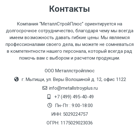
часов.
Контакты
Стоимость доставки по РФ
Компания “МеталлСтройПлюс” ориентируется на
рассчитывается индивидуально.
долгосрочное сотрудничество, благодаря чему мы всегда
имеем возможность давать гибкие цены. Мы являемся
профессионалами своего дела, вы можете не сомневаться
в компетентности нашего персонала, который всегда рад
помочь вам с выбором и расчетом продукции.
Тип
Ставка
ТТК
Садовое
1к
транспорта
по
ООО Металлстройплюс
Москве
г. Мытищи, ул. Веры Волошиной д. 12, офис 1122
(7+1ч.)
info@metallstroyplus.ru
+7 (499) 495-40-49
Груз до 6 м,
5500 с
500
500
27р
Пн-Пт : 9:00-18:00
вес до 1.5 тн
НДС
МК
ИНН: 5029224757
ОГРН: 1175029023036
Груз до 6 м,
6500 с
1000
1000
35р
вес до 2 тн
НДС
МК