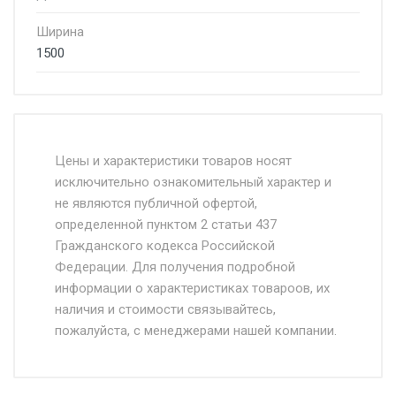
Ширина
1500
Стоимость доставки от 4500 руб. по
Москве и Московской области.
Цены и характеристики товаров носят
исключительно ознакомительный характер и
Доставка осуществляется собственным и
не являются публичной офертой,
определенной пунктом 2 статьи 437
наёмным транспортом, стоимость
Гражданского кодекса Российской
доставки рассчитывается Ставка + км от
Федерации. Для получения подробной
МКАД, Въезд на ТТК и Садовое кольцо +
информации о характеристиках товароов, их
от 500.
наличия и стоимости связывайтесь,
пожалуйста, с менеджерами нашей компании.
Доставка в течении 1 рабочего дня 24/7.
Отгрузка товара производится при наличии