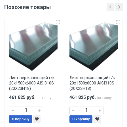
оригинала доверенности и паспорта. При
Похожие товары
несоблюдении указанных требований,
поставщик вправе отказать покупателю в
передаче товара без возмещения каких-
либо убытков, и требовать от покупателя
уплаты понесенных расходов.
Самовывоз со склада г. Ивантеевка
Центральный проезд 27. Погрузка
производится только в открытую машину.
Ручная погрузка оплачивается
Лист нержавеющий г/к
Лист нержавеющий г/к
20х1500х6000 AISI310S
20х1500х6000 AISI310S
дополнительно в размере, установленном
(20Х23Н18)
(20Х23Н18)
поставщиком.
461 825
руб.
461 825
руб.
за тонну
за тонну
Уведомление об оплате обязательно.
В корзину
При доставке товара, Клиент заранее
В корзину
обязан обеспечить подъезные пути для