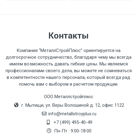
разгружаемого а/м. На разгрузку
автомобиля предоставляется не более 2-х
часов.
Контакты
Стоимость доставки по РФ
рассчитывается индивидуально.
Компания “МеталлСтройПлюс” ориентируется на
долгосрочное сотрудничество, благодаря чему мы всегда
имеем возможность давать гибкие цены. Мы являемся
профессионалами своего дела, вы можете не сомневаться
в компетентности нашего персонала, который всегда рад
Тип
Ставка
ТТК
Садовое
1к
помочь вам с выбором и расчетом продукции.
транспорта
по
ООО Металлстройплюс
Москве
г. Мытищи, ул. Веры Волошиной д. 12, офис 1122
(7+1ч.)
info@metallstroyplus.ru
Груз до 6 м,
5500 с
500
500
27р
+7 (499) 495-40-49
вес до 1.5 тн
НДС
МК
Пн-Пт : 9:00-18:00