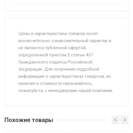
Стоимость доставки от 4500 руб. по
Москве и Московской области.
Цены и характеристики товаров носят
исключительно ознакомительный характер и
Доставка осуществляется собственным и
не являются публичной офертой,
определенной пунктом 2 статьи 437
наёмным транспортом, стоимость
Гражданского кодекса Российской
доставки рассчитывается Ставка + км от
Федерации. Для получения подробной
МКАД, Въезд на ТТК и Садовое кольцо +
информации о характеристиках товароов, их
от 500.
наличия и стоимости связывайтесь,
пожалуйста, с менеджерами нашей компании.
Доставка в течении 1 рабочего дня 24/7.
Отгрузка товара производится при наличии
оригинала доверенности и паспорта. При
Похожие товары
несоблюдении указанных требований,
поставщик вправе отказать покупателю в