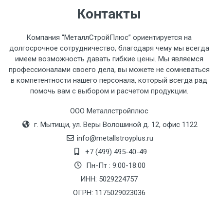
часов.
Контакты
Стоимость доставки по РФ
Компания “МеталлСтройПлюс” ориентируется на
рассчитывается индивидуально.
долгосрочное сотрудничество, благодаря чему мы всегда
имеем возможность давать гибкие цены. Мы являемся
профессионалами своего дела, вы можете не сомневаться
в компетентности нашего персонала, который всегда рад
помочь вам с выбором и расчетом продукции.
Тип
Ставка
ТТК
Садовое
1к
транспорта
по
ООО Металлстройплюс
Москве
г. Мытищи, ул. Веры Волошиной д. 12, офис 1122
(7+1ч.)
info@metallstroyplus.ru
+7 (499) 495-40-49
Груз до 6 м,
5500 с
500
500
27р
Пн-Пт : 9:00-18:00
вес до 1.5 тн
НДС
МК
ИНН: 5029224757
ОГРН: 1175029023036
Груз до 6 м,
6500 с
1000
1000
35р
вес до 2 тн
НДС
МК