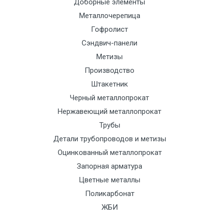
Доборные элементы
до 5 тн
(7+1ч.)
с
Металлочерепица
тра
Гофролист
отд
Сэндвич-панели
Метизы
Манипулятор
12500 с
2000
2000
По
Производство
до 6 м, вес
НДС
сог
Штакетник
до 8 тн
(7+1ч.)
с
Черный металлопрокат
тра
Нержавеющий металлопрокат
отд
Трубы
Манипулятор
15500 с
2500
2500
По
Детали трубопроводов и метизы
до 6 м, вес
НДС
сог
Оцинкованный металлопрокат
до 10 тн
(7+1ч.)
с
Запорная арматура
тра
Цветные металлы
отд
Поликарбонат
ЖБИ
Манипулятор
21000 с
3000
3000
По