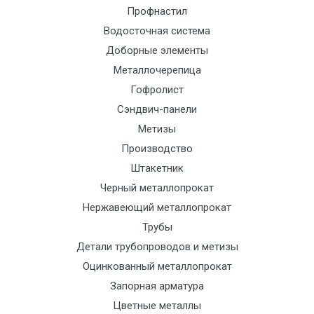
Профнастил
Манипулятор
9000 с
1500
1500
По
Водосточная система
до 6 м, вес
НДС
сог
Доборные элементы
до 5 тн
(7+1ч.)
с
тра
Металлочерепица
отд
Гофролист
Сэндвич-панели
Манипулятор
12500 с
2000
2000
По
Метизы
до 6 м, вес
НДС
сог
Производство
до 8 тн
(7+1ч.)
с
Штакетник
тра
Черный металлопрокат
отд
Нержавеющий металлопрокат
Трубы
Манипулятор
15500 с
2500
2500
По
Детали трубопроводов и метизы
до 6 м, вес
НДС
сог
Оцинкованный металлопрокат
до 10 тн
(7+1ч.)
с
Запорная арматура
тра
отд
Цветные металлы