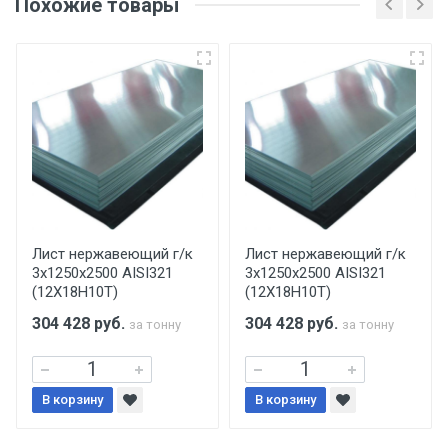
Похожие товары
несоблюдении указанных требований,
поставщик вправе отказать покупателю в
передаче товара без возмещения каких-
либо убытков, и требовать от покупателя
уплаты понесенных расходов.
Самовывоз со склада г. Ивантеевка
Центральный проезд 27. Погрузка
производится только в открытую машину.
Ручная погрузка оплачивается
Лист нержавеющий г/к
Лист нержавеющий г/к
3х1250х2500 AISI321
3х1250х2500 AISI321
дополнительно в размере, установленном
(12Х18Н10Т)
(12Х18Н10Т)
поставщиком.
304 428
руб.
304 428
руб.
за тонну
за тонну
Уведомление об оплате обязательно.
В корзину
При доставке товара, Клиент заранее
В корзину
обязан обеспечить подъезные пути для