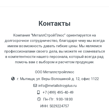
разгружаемого а/м. На разгрузку
автомобиля предоставляется не более 2-х
часов.
Контакты
Стоимость доставки по РФ
рассчитывается индивидуально.
Компания “МеталлСтройПлюс” ориентируется на
долгосрочное сотрудничество, благодаря чему мы всегда
имеем возможность давать гибкие цены. Мы являемся
профессионалами своего дела, вы можете не сомневаться
в компетентности нашего персонала, который всегда рад
Тип
Ставка
ТТК
Садовое
1к
помочь вам с выбором и расчетом продукции.
транспорта
по
ООО Металлстройплюс
Москве
г. Мытищи, ул. Веры Волошиной д. 12, офис 1122
(7+1ч.)
info@metallstroyplus.ru
Груз до 6 м,
5500 с
500
500
27р
+7 (499) 495-40-49
вес до 1.5 тн
НДС
МК
Пн-Пт : 9:00-18:00
ИНН: 5029224757