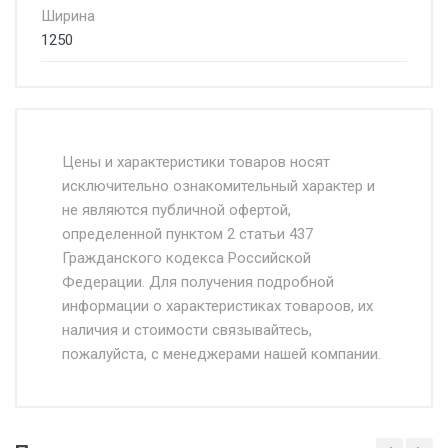
Ширина
1250
Стоимость доставки от 4500 руб. по
Москве и Московской области.
Цены и характеристики товаров носят
исключительно ознакомительный характер и
Доставка осуществляется собственным и
не являются публичной офертой,
определенной пунктом 2 статьи 437
наёмным транспортом, стоимость
Гражданского кодекса Российской
доставки рассчитывается Ставка + км от
Федерации. Для получения подробной
МКАД, Въезд на ТТК и Садовое кольцо +
информации о характеристиках товароов, их
от 500.
наличия и стоимости связывайтесь,
пожалуйста, с менеджерами нашей компании.
Доставка в течении 1 рабочего дня 24/7.
Отгрузка товара производится при наличии
оригинала доверенности и паспорта. При