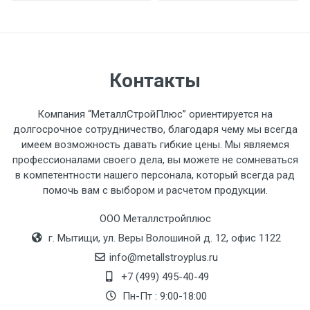
разгружаемого а/м. На разгрузку
автомобиля предоставляется не более 2-х
часов.
Контакты
Стоимость доставки по РФ
рассчитывается индивидуально.
Компания “МеталлСтройПлюс” ориентируется на
долгосрочное сотрудничество, благодаря чему мы всегда
имеем возможность давать гибкие цены. Мы являемся
профессионалами своего дела, вы можете не сомневаться
в компетентности нашего персонала, который всегда рад
Тип
Ставка
ТТК
Садовое
1к
помочь вам с выбором и расчетом продукции.
транспорта
по
ООО Металлстройплюс
Москве
г. Мытищи, ул. Веры Волошиной д. 12, офис 1122
(7+1ч.)
info@metallstroyplus.ru
Груз до 6 м,
5500 с
500
500
27р
+7 (499) 495-40-49
вес до 1.5 тн
НДС
МК
Пн-Пт : 9:00-18:00