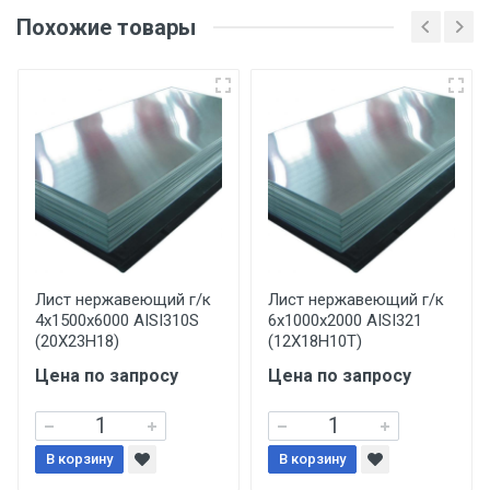
оригинала доверенности и паспорта. При
Похожие товары
несоблюдении указанных требований,
поставщик вправе отказать покупателю в
передаче товара без возмещения каких-
либо убытков, и требовать от покупателя
уплаты понесенных расходов.
Самовывоз со склада г. Ивантеевка
Центральный проезд 27. Погрузка
производится только в открытую машину.
Ручная погрузка оплачивается
Лист нержавеющий г/к
Лист нержавеющий г/к
4х1500х6000 AISI310S
6х1000х2000 AISI321
дополнительно в размере, установленном
(20Х23Н18)
(12Х18Н10Т)
поставщиком.
Цена по запросу
Цена по запросу
Уведомление об оплате обязательно.
В корзину
При доставке товара, Клиент заранее
В корзину
обязан обеспечить подъезные пути для