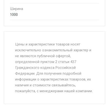
Ширина
1000
Стоимость доставки от 4500 руб. по
Москве и Московской области.
Цены и характеристики товаров носят
исключительно ознакомительный характер и
Доставка осуществляется собственным и
не являются публичной офертой,
определенной пунктом 2 статьи 437
наёмным транспортом, стоимость
Гражданского кодекса Российской
доставки рассчитывается Ставка + км от
Федерации. Для получения подробной
МКАД, Въезд на ТТК и Садовое кольцо +
информации о характеристиках товароов, их
от 500.
наличия и стоимости связывайтесь,
пожалуйста, с менеджерами нашей компании.
Доставка в течении 1 рабочего дня 24/7.
Отгрузка товара производится при наличии