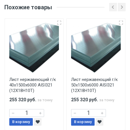
оригинала доверенности и паспорта. При
Похожие товары
несоблюдении указанных требований,
поставщик вправе отказать покупателю в
передаче товара без возмещения каких-
либо убытков, и требовать от покупателя
уплаты понесенных расходов.
Самовывоз со склада г. Ивантеевка
Центральный проезд 27. Погрузка
производится только в открытую машину.
Ручная погрузка оплачивается
Лист нержавеющий г/к
Лист нержавеющий г/к
40х1500х6000 AISI321
50х1500х6000 AISI321
дополнительно в размере, установленном
(12Х18Н10Т)
(12Х18Н10Т)
поставщиком.
255 320
руб.
255 320
руб.
за тонну
за тонну
Уведомление об оплате обязательно.
В корзину
При доставке товара, Клиент заранее
В корзину
обязан обеспечить подъезные пути для