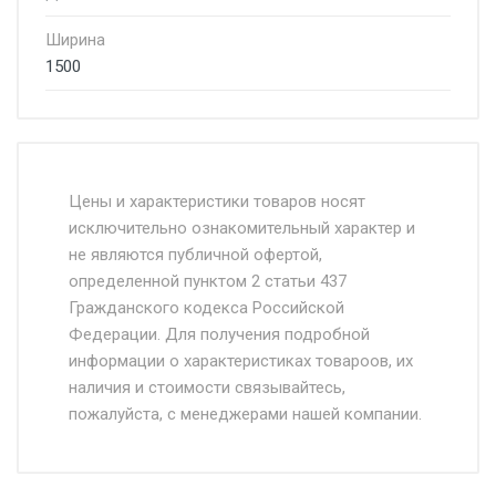
Ширина
1500
Стоимость доставки от 4500 руб. по
Москве и Московской области.
Цены и характеристики товаров носят
исключительно ознакомительный характер и
Доставка осуществляется собственным и
не являются публичной офертой,
определенной пунктом 2 статьи 437
наёмным транспортом, стоимость
Гражданского кодекса Российской
доставки рассчитывается Ставка + км от
Федерации. Для получения подробной
МКАД, Въезд на ТТК и Садовое кольцо +
информации о характеристиках товароов, их
от 500.
наличия и стоимости связывайтесь,
пожалуйста, с менеджерами нашей компании.
Доставка в течении 1 рабочего дня 24/7.
Отгрузка товара производится при наличии