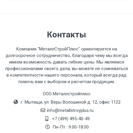
разгружаемого а/м. На разгрузку
автомобиля предоставляется не более 2-х
часов.
Контакты
Стоимость доставки по РФ
рассчитывается индивидуально.
Компания “МеталлСтройПлюс” ориентируется на
долгосрочное сотрудничество, благодаря чему мы всегда
имеем возможность давать гибкие цены. Мы являемся
профессионалами своего дела, вы можете не сомневаться
в компетентности нашего персонала, который всегда рад
Тип
Ставка
ТТК
Садовое
1к
помочь вам с выбором и расчетом продукции.
транспорта
по
ООО Металлстройплюс
Москве
г. Мытищи, ул. Веры Волошиной д. 12, офис 1122
(7+1ч.)
info@metallstroyplus.ru
Груз до 6 м,
5500 с
500
500
27р
+7 (499) 495-40-49
вес до 1.5 тн
НДС
МК
Пн-Пт : 9:00-18:00