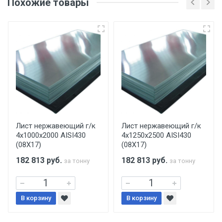
Похожие товары
несоблюдении указанных требований,
поставщик вправе отказать покупателю в
передаче товара без возмещения каких-
либо убытков, и требовать от покупателя
уплаты понесенных расходов.
Самовывоз со склада г. Ивантеевка
Центральный проезд 27. Погрузка
производится только в открытую машину.
Ручная погрузка оплачивается
Лист нержавеющий г/к
Лист нержавеющий г/к
4х1000х2000 AISI430
4х1250х2500 AISI430
дополнительно в размере, установленном
(08Х17)
(08Х17)
поставщиком.
182 813
руб.
182 813
руб.
за тонну
за тонну
Уведомление об оплате обязательно.
В корзину
При доставке товара, Клиент заранее
В корзину
обязан обеспечить подъезные пути для