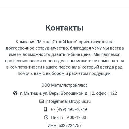
разгружаемого а/м. На разгрузку
автомобиля предоставляется не более 2-х
часов.
Контакты
Стоимость доставки по РФ
рассчитывается индивидуально.
Компания “МеталлСтройПлюс” ориентируется на
долгосрочное сотрудничество, благодаря чему мы всегда
имеем возможность давать гибкие цены. Мы являемся
профессионалами своего дела, вы можете не сомневаться
в компетентности нашего персонала, который всегда рад
Тип
Ставка
ТТК
Садовое
1к
помочь вам с выбором и расчетом продукции.
транспорта
по
ООО Металлстройплюс
Москве
г. Мытищи, ул. Веры Волошиной д. 12, офис 1122
(7+1ч.)
info@metallstroyplus.ru
Груз до 6 м,
5500 с
500
500
27р
+7 (499) 495-40-49
вес до 1.5 тн
НДС
МК
Пн-Пт : 9:00-18:00
ИНН: 5029224757