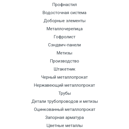
Профнастил
Манипулятор
9000 с
1500
1500
По
Водосточная система
до 6 м, вес
НДС
сог
Доборные элементы
до 5 тн
(7+1ч.)
с
тра
Металлочерепица
отд
Гофролист
Сэндвич-панели
Манипулятор
12500 с
2000
2000
По
Метизы
до 6 м, вес
НДС
сог
Производство
до 8 тн
(7+1ч.)
с
Штакетник
тра
Черный металлопрокат
отд
Нержавеющий металлопрокат
Трубы
Манипулятор
15500 с
2500
2500
По
Детали трубопроводов и метизы
до 6 м, вес
НДС
сог
Оцинкованный металлопрокат
до 10 тн
(7+1ч.)
с
Запорная арматура
тра
отд
Цветные металлы