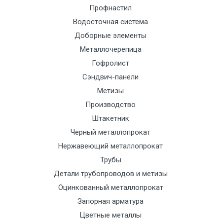
Профнастил
Манипулятор
9000 с
1500
1500
По
Водосточная система
до 6 м, вес
НДС
сог
Доборные элементы
до 5 тн
(7+1ч.)
с
тра
Металлочерепица
отд
Гофролист
Сэндвич-панели
Манипулятор
12500 с
2000
2000
По
Метизы
до 6 м, вес
НДС
сог
Производство
до 8 тн
(7+1ч.)
с
Штакетник
тра
Черный металлопрокат
отд
Нержавеющий металлопрокат
Трубы
Манипулятор
15500 с
2500
2500
По
Детали трубопроводов и метизы
до 6 м, вес
НДС
сог
Оцинкованный металлопрокат
до 10 тн
(7+1ч.)
с
Запорная арматура
тра
отд
Цветные металлы