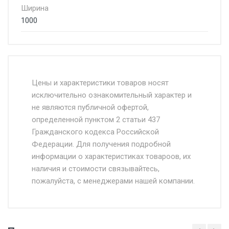
Ширина
1000
Стоимость доставки от 4500 руб. по
Москве и Московской области.
Цены и характеристики товаров носят
исключительно ознакомительный характер и
Доставка осуществляется собственным и
не являются публичной офертой,
определенной пунктом 2 статьи 437
наёмным транспортом, стоимость
Гражданского кодекса Российской
доставки рассчитывается Ставка + км от
Федерации. Для получения подробной
МКАД, Въезд на ТТК и Садовое кольцо +
информации о характеристиках товароов, их
от 500.
наличия и стоимости связывайтесь,
пожалуйста, с менеджерами нашей компании.
Доставка в течении 1 рабочего дня 24/7.
Отгрузка товара производится при наличии
оригинала доверенности и паспорта. При