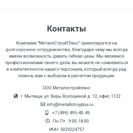
разгружаемого а/м. На разгрузку
автомобиля предоставляется не более 2-х
часов.
Контакты
Стоимость доставки по РФ
рассчитывается индивидуально.
Компания “МеталлСтройПлюс” ориентируется на
долгосрочное сотрудничество, благодаря чему мы всегда
имеем возможность давать гибкие цены. Мы являемся
профессионалами своего дела, вы можете не сомневаться
в компетентности нашего персонала, который всегда рад
Тип
Ставка
ТТК
Садовое
1к
помочь вам с выбором и расчетом продукции.
транспорта
по
ООО Металлстройплюс
Москве
г. Мытищи, ул. Веры Волошиной д. 12, офис 1122
(7+1ч.)
info@metallstroyplus.ru
Груз до 6 м,
5500 с
500
500
27р
+7 (499) 495-40-49
вес до 1.5 тн
НДС
МК
Пн-Пт : 9:00-18:00
ИНН: 5029224757