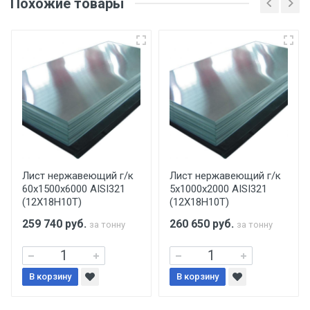
Похожие товары
несоблюдении указанных требований,
поставщик вправе отказать покупателю в
передаче товара без возмещения каких-
либо убытков, и требовать от покупателя
уплаты понесенных расходов.
Самовывоз со склада г. Ивантеевка
Центральный проезд 27. Погрузка
производится только в открытую машину.
Ручная погрузка оплачивается
Лист нержавеющий г/к
Лист нержавеющий г/к
60х1500х6000 AISI321
5х1000х2000 AISI321
дополнительно в размере, установленном
(12Х18Н10Т)
(12Х18Н10Т)
поставщиком.
259 740
руб.
260 650
руб.
за тонну
за тонну
Уведомление об оплате обязательно.
В корзину
При доставке товара, Клиент заранее
В корзину
обязан обеспечить подъезные пути для