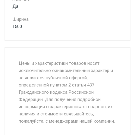
Да
Ширина
1500
Стоимость доставки от 4500 руб. по
Москве и Московской области.
Цены и характеристики товаров носят
исключительно ознакомительный характер и
Доставка осуществляется собственным и
не являются публичной офертой,
определенной пунктом 2 статьи 437
наёмным транспортом, стоимость
Гражданского кодекса Российской
доставки рассчитывается Ставка + км от
Федерации. Для получения подробной
МКАД, Въезд на ТТК и Садовое кольцо +
информации о характеристиках товароов, их
от 500.
наличия и стоимости связывайтесь,
пожалуйста, с менеджерами нашей компании.
Доставка в течении 1 рабочего дня 24/7.