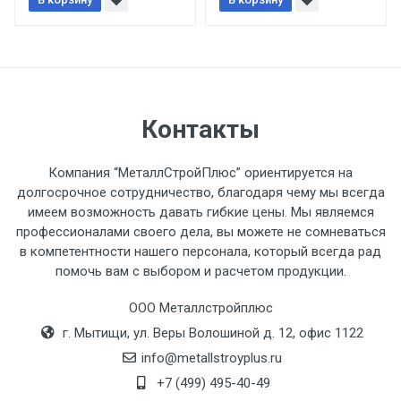
При доставке товара, Клиент заранее
обязан обеспечить подъезные пути для
разгружаемого а/м. На разгрузку
автомобиля предоставляется не более 2-х
часов.
Контакты
Стоимость доставки по РФ
рассчитывается индивидуально.
Компания “МеталлСтройПлюс” ориентируется на
долгосрочное сотрудничество, благодаря чему мы всегда
имеем возможность давать гибкие цены. Мы являемся
профессионалами своего дела, вы можете не сомневаться
в компетентности нашего персонала, который всегда рад
Тип
Ставка
ТТК
Садовое
1к
помочь вам с выбором и расчетом продукции.
транспорта
по
ООО Металлстройплюс
Москве
г. Мытищи, ул. Веры Волошиной д. 12, офис 1122
(7+1ч.)
info@metallstroyplus.ru
Груз до 6 м,
5500 с
500
500
27р
+7 (499) 495-40-49