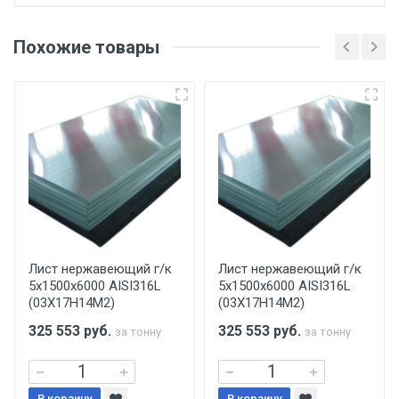
Отгрузка товара производится при наличии
оригинала доверенности и паспорта. При
Похожие товары
несоблюдении указанных требований,
поставщик вправе отказать покупателю в
передаче товара без возмещения каких-
либо убытков, и требовать от покупателя
уплаты понесенных расходов.
Самовывоз со склада г. Ивантеевка
Центральный проезд 27. Погрузка
производится только в открытую машину.
Ручная погрузка оплачивается
Лист нержавеющий г/к
Лист нержавеющий г/к
5х1500х6000 AISI316L
5х1500х6000 AISI316L
дополнительно в размере, установленном
(03Х17Н14М2)
(03Х17Н14М2)
поставщиком.
325 553
руб.
325 553
руб.
за тонну
за тонну
Уведомление об оплате обязательно.
В корзину
В корзину