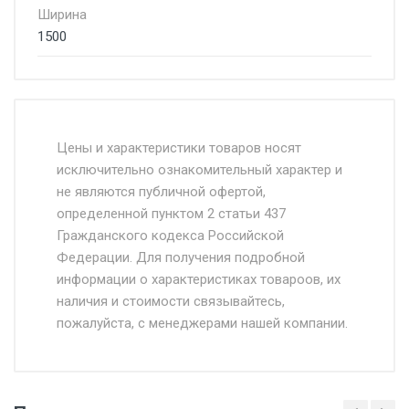
Ширина
1500
Стоимость доставки от 4500 руб. по
Москве и Московской области.
Цены и характеристики товаров носят
исключительно ознакомительный характер и
Доставка осуществляется собственным и
не являются публичной офертой,
определенной пунктом 2 статьи 437
наёмным транспортом, стоимость
Гражданского кодекса Российской
доставки рассчитывается Ставка + км от
Федерации. Для получения подробной
МКАД, Въезд на ТТК и Садовое кольцо +
информации о характеристиках товароов, их
от 500.
наличия и стоимости связывайтесь,
пожалуйста, с менеджерами нашей компании.
Доставка в течении 1 рабочего дня 24/7.
Отгрузка товара производится при наличии
оригинала доверенности и паспорта. При