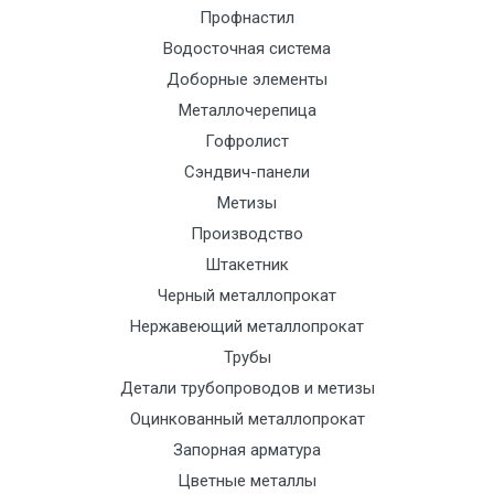
Профнастил
Манипулятор
9000 с
1500
1500
По
Водосточная система
до 6 м, вес
НДС
сог
Доборные элементы
до 5 тн
(7+1ч.)
с
тра
Металлочерепица
отд
Гофролист
Сэндвич-панели
Манипулятор
12500 с
2000
2000
По
Метизы
до 6 м, вес
НДС
сог
Производство
до 8 тн
(7+1ч.)
с
Штакетник
тра
Черный металлопрокат
отд
Нержавеющий металлопрокат
Трубы
Манипулятор
15500 с
2500
2500
По
Детали трубопроводов и метизы
до 6 м, вес
НДС
сог
Оцинкованный металлопрокат
до 10 тн
(7+1ч.)
с
Запорная арматура
тра
отд
Цветные металлы