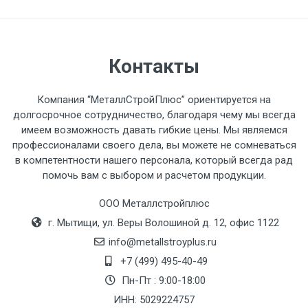
разгружаемого а/м. На разгрузку
автомобиля предоставляется не более 2-х
часов.
Контакты
Стоимость доставки по РФ
рассчитывается индивидуально.
Компания “МеталлСтройПлюс” ориентируется на
долгосрочное сотрудничество, благодаря чему мы всегда
имеем возможность давать гибкие цены. Мы являемся
профессионалами своего дела, вы можете не сомневаться
в компетентности нашего персонала, который всегда рад
Тип
Ставка
ТТК
Садовое
1к
помочь вам с выбором и расчетом продукции.
транспорта
по
ООО Металлстройплюс
Москве
г. Мытищи, ул. Веры Волошиной д. 12, офис 1122
(7+1ч.)
info@metallstroyplus.ru
Груз до 6 м,
5500 с
500
500
27р
+7 (499) 495-40-49
вес до 1.5 тн
НДС
МК
Пн-Пт : 9:00-18:00
ИНН: 5029224757