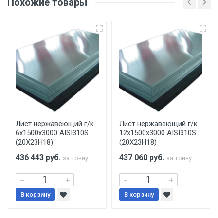
Похожие товары
несоблюдении указанных требований,
поставщик вправе отказать покупателю в
передаче товара без возмещения каких-
либо убытков, и требовать от покупателя
уплаты понесенных расходов.
Самовывоз со склада г. Ивантеевка
Центральный проезд 27. Погрузка
производится только в открытую машину.
Ручная погрузка оплачивается
Лист нержавеющий г/к
Лист нержавеющий г/к
6х1500х3000 AISI310S
12х1500х3000 AISI310S
дополнительно в размере, установленном
(20Х23Н18)
(20Х23Н18)
поставщиком.
436 443
руб.
437 060
руб.
за тонну
за тонну
Уведомление об оплате обязательно.
В корзину
При доставке товара, Клиент заранее
В корзину
обязан обеспечить подъезные пути для