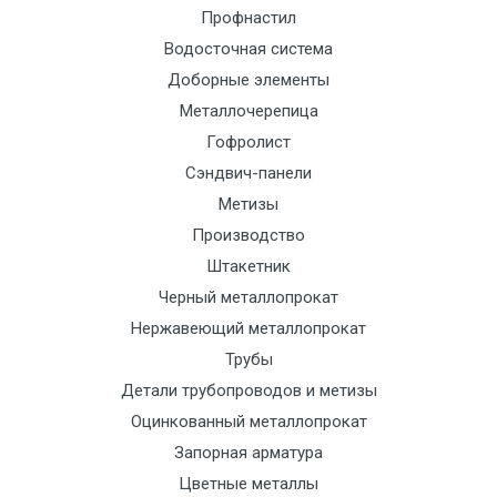
Профнастил
Манипулятор
9000 с
1500
1500
По
Водосточная система
до 6 м, вес
НДС
сог
Доборные элементы
до 5 тн
(7+1ч.)
с
тра
Металлочерепица
отд
Гофролист
Сэндвич-панели
Манипулятор
12500 с
2000
2000
По
Метизы
до 6 м, вес
НДС
сог
Производство
до 8 тн
(7+1ч.)
с
Штакетник
тра
Черный металлопрокат
отд
Нержавеющий металлопрокат
Трубы
Манипулятор
15500 с
2500
2500
По
Детали трубопроводов и метизы
до 6 м, вес
НДС
сог
Оцинкованный металлопрокат
до 10 тн
(7+1ч.)
с
Запорная арматура
тра
отд
Цветные металлы