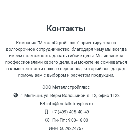
разгружаемого а/м. На разгрузку
автомобиля предоставляется не более 2-х
часов.
Контакты
Стоимость доставки по РФ
рассчитывается индивидуально.
Компания “МеталлСтройПлюс” ориентируется на
долгосрочное сотрудничество, благодаря чему мы всегда
имеем возможность давать гибкие цены. Мы являемся
профессионалами своего дела, вы можете не сомневаться
в компетентности нашего персонала, который всегда рад
Тип
Ставка
ТТК
Садовое
1к
помочь вам с выбором и расчетом продукции.
транспорта
по
ООО Металлстройплюс
Москве
г. Мытищи, ул. Веры Волошиной д. 12, офис 1122
(7+1ч.)
info@metallstroyplus.ru
Груз до 6 м,
5500 с
500
500
27р
+7 (499) 495-40-49
вес до 1.5 тн
НДС
МК
Пн-Пт : 9:00-18:00
ИНН: 5029224757