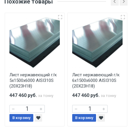
Похожие товары
несоблюдении указанных требований,
поставщик вправе отказать покупателю в
передаче товара без возмещения каких-
либо убытков, и требовать от покупателя
уплаты понесенных расходов.
Самовывоз со склада г. Ивантеевка
Центральный проезд 27. Погрузка
производится только в открытую машину.
Ручная погрузка оплачивается
Лист нержавеющий г/к
Лист нержавеющий г/к
5х1500х6000 AISI310S
6х1500х6000 AISI310S
дополнительно в размере, установленном
(20Х23Н18)
(20Х23Н18)
поставщиком.
447 460
руб.
447 460
руб.
за тонну
за тонну
Уведомление об оплате обязательно.
В корзину
При доставке товара, Клиент заранее
В корзину
обязан обеспечить подъезные пути для