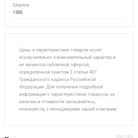
Ширина
1500
Стоимость доставки от 4500 руб. по
Москве и Московской области.
Цены и характеристики товаров носят
исключительно ознакомительный характер и
Доставка осуществляется собственным и
не являются публичной офертой,
определенной пунктом 2 статьи 437
наёмным транспортом, стоимость
Гражданского кодекса Российской
доставки рассчитывается Ставка + км от
Федерации. Для получения подробной
МКАД, Въезд на ТТК и Садовое кольцо +
информации о характеристиках товароов, их
от 500.
наличия и стоимости связывайтесь,
пожалуйста, с менеджерами нашей компании.
Доставка в течении 1 рабочего дня 24/7.
Отгрузка товара производится при наличии
оригинала доверенности и паспорта. При