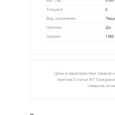
Вес 1 м2
0.047
Толщина
6
Вид, назначение
Пище
Наличие
Да
Ширина
1500
Стоимость доставки от 4500 ру
Доставка осуществляется собс
Цены и характеристики товаров 
пунктом 2 статьи 437 Гражданс
Въезд на ТТК и Садовое кольцо 
товароов, их н
Доставка в течении 1 рабочего 
Отгрузка товара производится 
поставщик вправе отказать пок