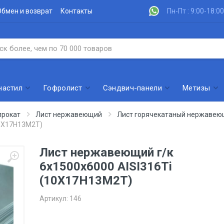
Обмен и возврат
Контакты
Пн-Пт : 9:00-18:00
настил
Гофролист
Сэндвич-панели
Метизы
рокат
Лист нержавеющий
Лист горячекатаный нержаве
10Х17Н13М2Т)
Лист нержавеющий г/к
6х1500х6000 AISI316Ti
(10Х17Н13М2Т)
Артикул:
146