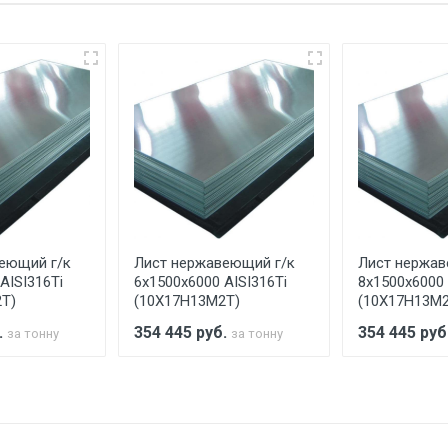
еевка Центральный проезд 27. Погрузка производится толь
ительно в размере, установленном поставщиком.
ельно.
аранее обязан обеспечить подъезные пути для разгружаемо
асов.
еющий г/к
Лист нержавеющий г/к
Лист нержав
считывается индивидуально.
AISI316Ti
6х1500х6000 AISI316Ti
8х1500х6000 
Т)
(10Х17Н13М2Т)
(10Х17Н13М2
.
354 445
руб.
354 445
руб
за тонну
за тонну
Ставка по Москве
ТТК
Садовое
1км з
(7+1ч.)
5500 с НДС
500
500
27р./к