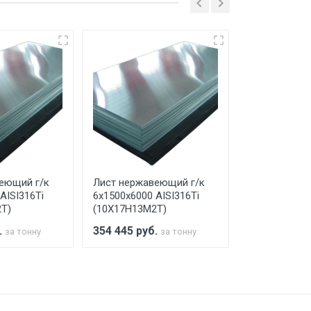
ко в открытую машину. Ручная
го а/м. На разгрузку автомобиля
еющий г/к
Лист нержавеющий г/к
Лист нержав
AISI316Ti
6х1500х6000 AISI316Ti
8х1500х6000 
Т)
(10Х17Н13М2Т)
(10Х17Н13М2
.
354 445
руб.
354 445
руб
за тонну
за тонну
а МКАД
м за МКАД