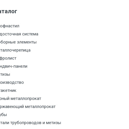
аталог
м за МКАД
офнастил
м за МКАД
досточная система
борные элементы
м за МКАД
таллочерепица
м за МКАД
фролист
ндвич-панели
м за МКАД
тизы
оизводство
м за МКАД
акетник
рный металлопрокат
ласованию с транспортным
ржавеющий металлопрокат
ом
убы
тали трубопроводов и метизы
ласованию с транспортным