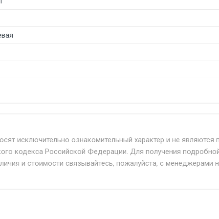
1
вая
б. по Москве и Московской области.
твенным и наёмным транспортом, стоимость доставки расс
носят исключительно ознакомительный характер и не являются 
кого кодекса Российской Федерации. Для получения подробно
+ от 500.
аличия и стоимости связывайтесь, пожалуйста, с менеджерами 
дня 24/7.
при наличии оригинала доверенности и паспорта. При нес
упателю в передаче товара без возмещения каких-либо уб