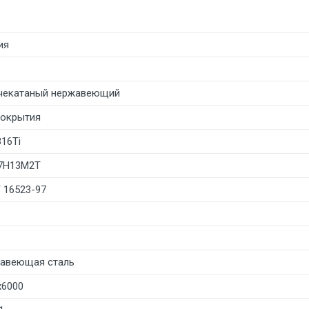
ия
чекатаный нержавеющий
покрытия
316Ti
7Н13М2Т
 16523-97
авеющая сталь
х6000