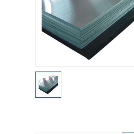
Производство
Штакетник
Черный металлопрокат
Нержавеющий металлопрокат
Трубы
Детали трубопроводов и
метизы
Оцинкованный металлопрокат
Запорная арматура
Цветные металлы
Поликарбонат
ЖБИ