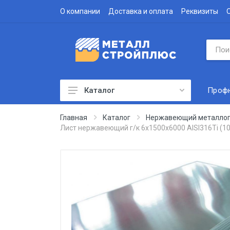
О компании
Доставка и оплата
Реквизиты
Проф
Каталог
Профнастил
Главная
Каталог
Нержавеющий металлоп
Лист нержавеющий г/к 6х1500х6000 AISI316Ti (
Водосточная система
Доборные элементы
Металлочерепица
Гофролист
Сэндвич-панели
Метизы