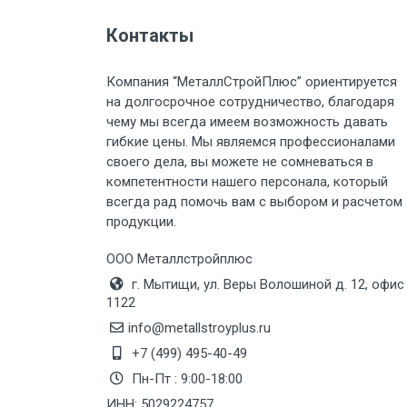
Контакты
Груз до 6 м, вес до 2 тн
Компания “МеталлСтройПлюс” ориентируется
Груз до 6 м, вес до 3 тн
на долгосрочное сотрудничество, благодаря
чему мы всегда имеем возможность давать
Груз до 6 м, вес до 5 тн
гибкие цены. Мы являемся профессионалами
своего дела, вы можете не сомневаться в
Груз до 6 м, вес до 8 тн
компетентности нашего персонала, который
всегда рад помочь вам с выбором и расчетом
продукции.
Груз до 6 м, вес до 10 тн
ООО Металлстройплюс
Груз до 12 м, вес до 20 тн
г. Мытищи, ул. Веры Волошиной д. 12, офис
1122
Манипулятор до 6 м, вес до 5 тн
info@metallstroyplus.ru
+7 (499) 495-40-49
Пн-Пт : 9:00-18:00
Манипулятор до 6 м, вес до 8 тн
ИНН: 5029224757