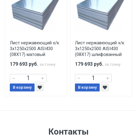
уплаты понесенных расходов.
Самовывоз со склада г. Ивантеевка
Центральный проезд 27. Погрузка
производится только в открытую машину.
Ручная погрузка оплачивается
Лист нержавеющий х/к
Лист нержавеющий х/к
3х1250х2500 AISI430
3х1250х2500 AISI430
дополнительно в размере, установленном
(08Х17) матовый
(08Х17) шлифованный
поставщиком.
179 693
руб.
179 693
руб.
за тонну
за тонну
Уведомление об оплате обязательно.
В корзину
При доставке товара, Клиент заранее
В корзину
обязан обеспечить подъезные пути для
разгружаемого а/м. На разгрузку
автомобиля предоставляется не более 2-х
часов.
Контакты
Стоимость доставки по РФ