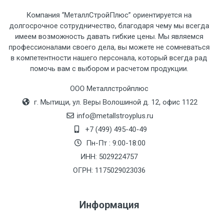
рассчитывается индивидуально.
Компания “МеталлСтройПлюс” ориентируется на
долгосрочное сотрудничество, благодаря чему мы всегда
имеем возможность давать гибкие цены. Мы являемся
профессионалами своего дела, вы можете не сомневаться
в компетентности нашего персонала, который всегда рад
Тип
Ставка
ТТК
Садовое
1к
помочь вам с выбором и расчетом продукции.
транспорта
по
ООО Металлстройплюс
Москве
г. Мытищи, ул. Веры Волошиной д. 12, офис 1122
(7+1ч.)
info@metallstroyplus.ru
Груз до 6 м,
5500 с
500
500
27р
+7 (499) 495-40-49
вес до 1.5 тн
НДС
МК
Пн-Пт : 9:00-18:00
ИНН: 5029224757
Груз до 6 м,
6500 с
1000
1000
35р
ОГРН: 1175029023036
вес до 2 тн
НДС
МК
Информация
Груз до 6 м,
7500 с
1000
1000
35р
вес до 3 тн
НДС
МК