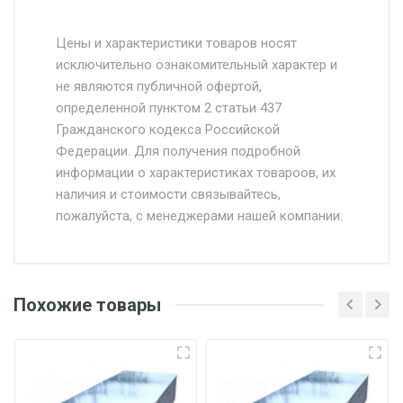
Стоимость доставки от 4500 руб. по
Москве и Московской области.
Цены и характеристики товаров носят
исключительно ознакомительный характер и
Доставка осуществляется собственным и
не являются публичной офертой,
определенной пунктом 2 статьи 437
наёмным транспортом, стоимость
Гражданского кодекса Российской
доставки рассчитывается Ставка + км от
Федерации. Для получения подробной
МКАД, Въезд на ТТК и Садовое кольцо +
информации о характеристиках товароов, их
от 500.
наличия и стоимости связывайтесь,
пожалуйста, с менеджерами нашей компании.
Доставка в течении 1 рабочего дня 24/7.
Отгрузка товара производится при наличии
оригинала доверенности и паспорта. При
Похожие товары
несоблюдении указанных требований,
поставщик вправе отказать покупателю в
передаче товара без возмещения каких-
либо убытков, и требовать от покупателя