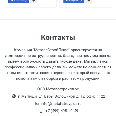
При доставке товара, Клиент заранее
обязан обеспечить подъезные пути для
разгружаемого а/м. На разгрузку
автомобиля предоставляется не более 2-х
часов.
Контакты
Стоимость доставки по РФ
рассчитывается индивидуально.
Компания “МеталлСтройПлюс” ориентируется на
долгосрочное сотрудничество, благодаря чему мы всегда
имеем возможность давать гибкие цены. Мы являемся
профессионалами своего дела, вы можете не сомневаться
в компетентности нашего персонала, который всегда рад
Тип
Ставка
ТТК
Садовое
1к
помочь вам с выбором и расчетом продукции.
транспорта
по
ООО Металлстройплюс
Москве
г. Мытищи, ул. Веры Волошиной д. 12, офис 1122
(7+1ч.)
info@metallstroyplus.ru
Груз до 6 м,
5500 с
500
500
27р
+7 (499) 495-40-49