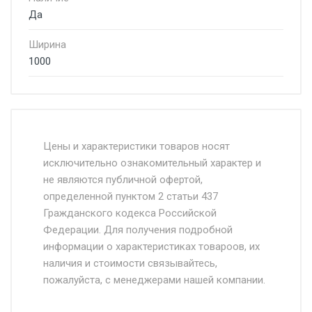
Да
Ширина
1000
Стоимость доставки от 4500 руб. по
Москве и Московской области.
Цены и характеристики товаров носят
исключительно ознакомительный характер и
Доставка осуществляется собственным и
не являются публичной офертой,
определенной пунктом 2 статьи 437
наёмным транспортом, стоимость
Гражданского кодекса Российской
доставки рассчитывается Ставка + км от
Федерации. Для получения подробной
МКАД, Въезд на ТТК и Садовое кольцо +
информации о характеристиках товароов, их
от 500.
наличия и стоимости связывайтесь,
пожалуйста, с менеджерами нашей компании.
Доставка в течении 1 рабочего дня 24/7.