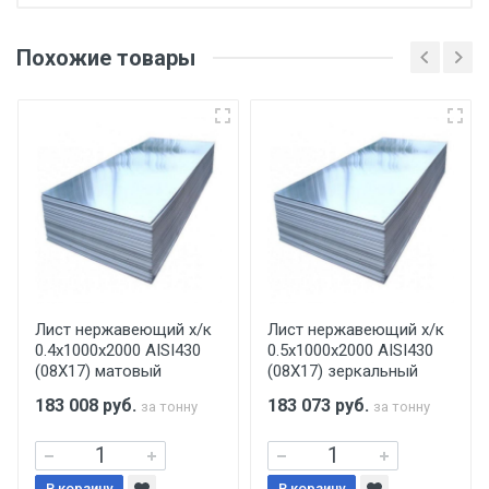
Отгрузка товара производится при наличии
оригинала доверенности и паспорта. При
Похожие товары
несоблюдении указанных требований,
поставщик вправе отказать покупателю в
передаче товара без возмещения каких-
либо убытков, и требовать от покупателя
уплаты понесенных расходов.
Самовывоз со склада г. Ивантеевка
Центральный проезд 27. Погрузка
производится только в открытую машину.
Ручная погрузка оплачивается
Лист нержавеющий х/к
Лист нержавеющий х/к
0.4х1000х2000 AISI430
0.5х1000х2000 AISI430
дополнительно в размере, установленном
(08Х17) матовый
(08Х17) зеркальный
поставщиком.
183 008
руб.
183 073
руб.
за тонну
за тонну
Уведомление об оплате обязательно.
В корзину
В корзину