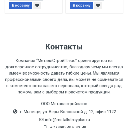
При доставке товара, Клиент заранее
В корзину
В корзину
обязан обеспечить подъезные пути для
разгружаемого а/м. На разгрузку
автомобиля предоставляется не более 2-х
часов.
Стоимость доставки по РФ
Контакты
рассчитывается индивидуально.
Компания “МеталлСтройПлюс” ориентируется на
долгосрочное сотрудничество, благодаря чему мы всегда
имеем возможность давать гибкие цены. Мы являемся
профессионалами своего дела, вы можете не сомневаться
Тип
Ставка
ТТК
Садовое
1к
в компетентности нашего персонала, который всегда рад
помочь вам с выбором и расчетом продукции.
транспорта
по
Москве
ООО Металлстройплюс
(7+1ч.)
г. Мытищи, ул. Веры Волошиной д. 12, офис 1122
info@metallstroyplus.ru
Груз до 6 м,
5500 с
500
500
27р
+7 (499) 495-40-49