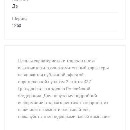
Да
Ширина
1250
Стоимость доставки от 4500 руб. по
Москве и Московской области.
Цены и характеристики товаров носят
исключительно ознакомительный характер и
Доставка осуществляется собственным и
не являются публичной офертой,
определенной пунктом 2 статьи 437
наёмным транспортом, стоимость
Гражданского кодекса Российской
доставки рассчитывается Ставка + км от
Федерации. Для получения подробной
МКАД, Въезд на ТТК и Садовое кольцо +
информации о характеристиках товароов, их
от 500.
наличия и стоимости связывайтесь,
пожалуйста, с менеджерами нашей компании.
Доставка в течении 1 рабочего дня 24/7.