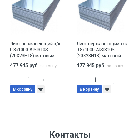
уплаты понесенных расходов.
Самовывоз со склада г. Ивантеевка
Центральный проезд 27. Погрузка
производится только в открытую машину.
Ручная погрузка оплачивается
Лист нержавеющий х/к
Лист нержавеющий х/к
0.8х1000 AISI310S
0.8х1000 AISI310S
дополнительно в размере, установленном
(20Х23H18) матовый
(20Х23H18) матовый
поставщиком.
477 945
руб.
477 945
руб.
за тонну
за тонну
Уведомление об оплате обязательно.
В корзину
При доставке товара, Клиент заранее
В корзину
обязан обеспечить подъезные пути для
разгружаемого а/м. На разгрузку
автомобиля предоставляется не более 2-х
часов.
Контакты
Стоимость доставки по РФ