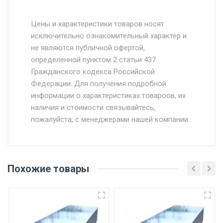
Стоимость доставки от 4500 руб. по
Москве и Московской области.
Цены и характеристики товаров носят
исключительно ознакомительный характер и
Доставка осуществляется собственным и
не являются публичной офертой,
определенной пунктом 2 статьи 437
наёмным транспортом, стоимость
Гражданского кодекса Российской
доставки рассчитывается Ставка + км от
Федерации. Для получения подробной
МКАД, Въезд на ТТК и Садовое кольцо +
информации о характеристиках товароов, их
от 500.
наличия и стоимости связывайтесь,
пожалуйста, с менеджерами нашей компании.
Доставка в течении 1 рабочего дня 24/7.
Отгрузка товара производится при наличии
оригинала доверенности и паспорта. При
Похожие товары
несоблюдении указанных требований,
поставщик вправе отказать покупателю в
передаче товара без возмещения каких-
либо убытков, и требовать от покупателя