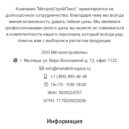
рассчитывается индивидуально.
Компания “МеталлСтройПлюс” ориентируется на
долгосрочное сотрудничество, благодаря чему мы всегда
имеем возможность давать гибкие цены. Мы являемся
профессионалами своего дела, вы можете не сомневаться
в компетентности нашего персонала, который всегда рад
Тип
Ставка
ТТК
Садовое
1к
помочь вам с выбором и расчетом продукции.
транспорта
по
ООО Металлстройплюс
Москве
г. Мытищи, ул. Веры Волошиной д. 12, офис 1122
(7+1ч.)
info@metallstroyplus.ru
Груз до 6 м,
5500 с
500
500
27р
+7 (499) 495-40-49
вес до 1.5 тн
НДС
МК
Пн-Пт : 9:00-18:00
ИНН: 5029224757
Груз до 6 м,
6500 с
1000
1000
35р
ОГРН: 1175029023036
вес до 2 тн
НДС
МК
Информация
Груз до 6 м,
7500 с
1000
1000
35р
вес до 3 тн
НДС
МК