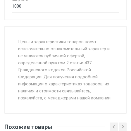
1000
Стоимость доставки от 4500 руб. по
Москве и Московской области.
Цены и характеристики товаров носят
исключительно ознакомительный характер и
Доставка осуществляется собственным и
не являются публичной офертой,
определенной пунктом 2 статьи 437
наёмным транспортом, стоимость
Гражданского кодекса Российской
доставки рассчитывается Ставка + км от
Федерации. Для получения подробной
МКАД, Въезд на ТТК и Садовое кольцо +
информации о характеристиках товароов, их
от 500.
наличия и стоимости связывайтесь,
пожалуйста, с менеджерами нашей компании.
Доставка в течении 1 рабочего дня 24/7.
Отгрузка товара производится при наличии
оригинала доверенности и паспорта. При
Похожие товары
несоблюдении указанных требований,