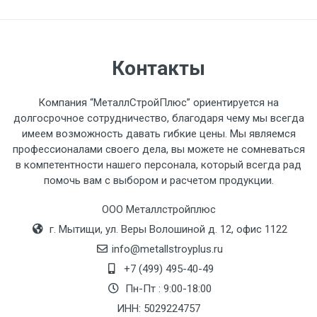
автомобиля предоставляется не более 2-х
часов.
Стоимость доставки по РФ
Контакты
рассчитывается индивидуально.
Компания “МеталлСтройПлюс” ориентируется на
долгосрочное сотрудничество, благодаря чему мы всегда
имеем возможность давать гибкие цены. Мы являемся
профессионалами своего дела, вы можете не сомневаться
Тип
Ставка
ТТК
Садовое
1к
в компетентности нашего персонала, который всегда рад
помочь вам с выбором и расчетом продукции.
транспорта
по
Москве
ООО Металлстройплюс
(7+1ч.)
г. Мытищи, ул. Веры Волошиной д. 12, офис 1122
info@metallstroyplus.ru
Груз до 6 м,
5500 с
500
500
27р
+7 (499) 495-40-49
вес до 1.5 тн
НДС
МК
Пн-Пт : 9:00-18:00
ИНН: 5029224757
Груз до 6 м,
6500 с
1000
1000
35р