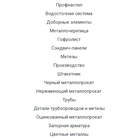
Манипулятор
9000 с
1500
1500
По
Профнастил
до 6 м, вес
НДС
сог
Водосточная система
до 5 тн
(7+1ч.)
с
Доборные элементы
тра
Металлочерепица
отд
Гофролист
Сэндвич-панели
Манипулятор
12500 с
2000
2000
По
до 6 м, вес
НДС
сог
Метизы
до 8 тн
(7+1ч.)
с
Производство
тра
Штакетник
отд
Черный металлопрокат
Нержавеющий металлопрокат
Манипулятор
15500 с
2500
2500
По
Трубы
до 6 м, вес
НДС
сог
Детали трубопроводов и метизы
до 10 тн
(7+1ч.)
с
Оцинкованный металлопрокат
тра
Запорная арматура
отд
Цветные металлы