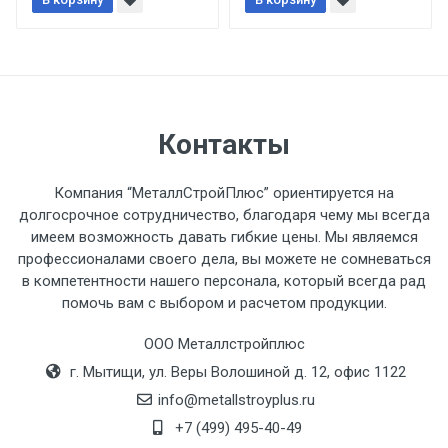
При доставке товара, Клиент заранее
обязан обеспечить подъезные пути для
разгружаемого а/м. На разгрузку
автомобиля предоставляется не более 2-х
часов.
Контакты
Стоимость доставки по РФ
рассчитывается индивидуально.
Компания “МеталлСтройПлюс” ориентируется на
долгосрочное сотрудничество, благодаря чему мы всегда
имеем возможность давать гибкие цены. Мы являемся
профессионалами своего дела, вы можете не сомневаться
в компетентности нашего персонала, который всегда рад
Тип
Ставка
ТТК
Садовое
1к
помочь вам с выбором и расчетом продукции.
транспорта
по
ООО Металлстройплюс
Москве
г. Мытищи, ул. Веры Волошиной д. 12, офис 1122
(7+1ч.)
info@metallstroyplus.ru
Груз до 6 м,
5500 с
500
500
27р
+7 (499) 495-40-49