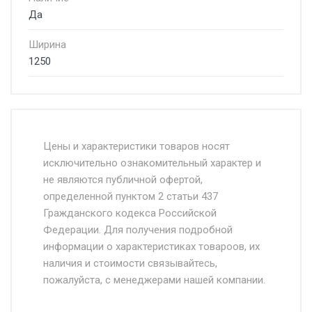
Да
Ширина
1250
Стоимость доставки от 4500 руб. по
Москве и Московской области.
Цены и характеристики товаров носят
исключительно ознакомительный характер и
Доставка осуществляется собственным и
не являются публичной офертой,
определенной пунктом 2 статьи 437
наёмным транспортом, стоимость
Гражданского кодекса Российской
доставки рассчитывается Ставка + км от
Федерации. Для получения подробной
МКАД, Въезд на ТТК и Садовое кольцо +
информации о характеристиках товароов, их
от 500.
наличия и стоимости связывайтесь,
пожалуйста, с менеджерами нашей компании.
Доставка в течении 1 рабочего дня 24/7.