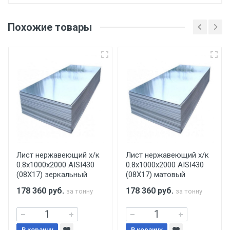
Отгрузка товара производится при наличии
оригинала доверенности и паспорта. При
Похожие товары
несоблюдении указанных требований,
поставщик вправе отказать покупателю в
передаче товара без возмещения каких-
либо убытков, и требовать от покупателя
уплаты понесенных расходов.
Самовывоз со склада г. Ивантеевка
Центральный проезд 27. Погрузка
производится только в открытую машину.
Ручная погрузка оплачивается
Лист нержавеющий х/к
Лист нержавеющий х/к
0.8х1000х2000 AISI430
0.8х1000х2000 AISI430
дополнительно в размере, установленном
(08Х17) зеркальный
(08Х17) матовый
поставщиком.
178 360
руб.
178 360
руб.
за тонну
за тонну
Уведомление об оплате обязательно.
В корзину
В корзину