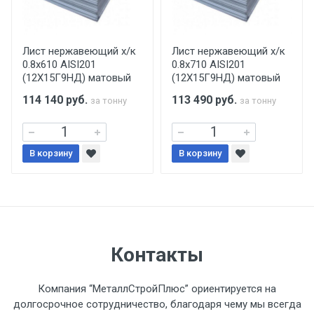
Центральный проезд 27. Погрузка
производится только в открытую машину.
Ручная погрузка оплачивается
Лист нержавеющий х/к
Лист нержавеющий х/к
0.8х610 AISI201
0.8х710 AISI201
дополнительно в размере, установленном
(12Х15Г9НД) матовый
(12Х15Г9НД) матовый
поставщиком.
114 140
руб.
113 490
руб.
за тонну
за тонну
Уведомление об оплате обязательно.
В корзину
При доставке товара, Клиент заранее
В корзину
обязан обеспечить подъезные пути для
разгружаемого а/м. На разгрузку
автомобиля предоставляется не более 2-х
часов.
Контакты
Стоимость доставки по РФ
рассчитывается индивидуально.
Компания “МеталлСтройПлюс” ориентируется на
долгосрочное сотрудничество, благодаря чему мы всегда