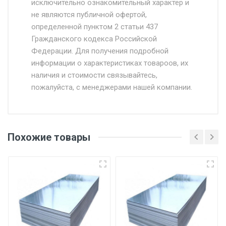
исключительно ознакомительный характер и
Доставка осуществляется собственным и
не являются публичной офертой,
определенной пунктом 2 статьи 437
наёмным транспортом, стоимость
Гражданского кодекса Российской
доставки рассчитывается Ставка + км от
Федерации. Для получения подробной
МКАД, Въезд на ТТК и Садовое кольцо +
информации о характеристиках товароов, их
от 500.
наличия и стоимости связывайтесь,
пожалуйста, с менеджерами нашей компании.
Доставка в течении 1 рабочего дня 24/7.
Отгрузка товара производится при наличии
оригинала доверенности и паспорта. При
Похожие товары
несоблюдении указанных требований,
поставщик вправе отказать покупателю в
передаче товара без возмещения каких-
либо убытков, и требовать от покупателя
уплаты понесенных расходов.
Самовывоз со склада г. Ивантеевка