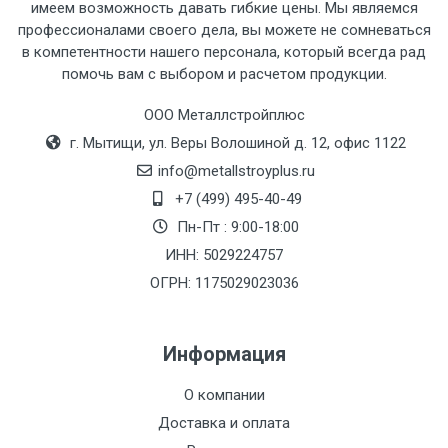
имеем возможность давать гибкие цены. Мы являемся
профессионалами своего дела, вы можете не сомневаться
в компетентности нашего персонала, который всегда рад
Тип
Ставка
ТТК
Садовое
1к
помочь вам с выбором и расчетом продукции.
транспорта
по
ООО Металлстройплюс
Москве
г. Мытищи, ул. Веры Волошиной д. 12, офис 1122
(7+1ч.)
info@metallstroyplus.ru
Груз до 6 м,
5500 с
500
500
27р
+7 (499) 495-40-49
вес до 1.5 тн
НДС
МК
Пн-Пт : 9:00-18:00
ИНН: 5029224757
Груз до 6 м,
6500 с
1000
1000
35р
ОГРН: 1175029023036
вес до 2 тн
НДС
МК
Информация
Груз до 6 м,
7500 с
1000
1000
35р
вес до 3 тн
НДС
МК
О компании
Доставка и оплата
Груз до 6 м,
9000 с
1000
1000
40р