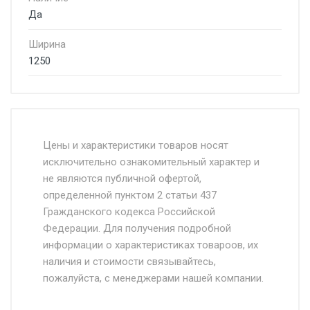
Да
Ширина
1250
Стоимость доставки от 4500 руб. по
Москве и Московской области.
Цены и характеристики товаров носят
исключительно ознакомительный характер и
Доставка осуществляется собственным и
не являются публичной офертой,
определенной пунктом 2 статьи 437
наёмным транспортом, стоимость
Гражданского кодекса Российской
доставки рассчитывается Ставка + км от
Федерации. Для получения подробной
МКАД, Въезд на ТТК и Садовое кольцо +
информации о характеристиках товароов, их
от 500.
наличия и стоимости связывайтесь,
пожалуйста, с менеджерами нашей компании.
Доставка в течении 1 рабочего дня 24/7.