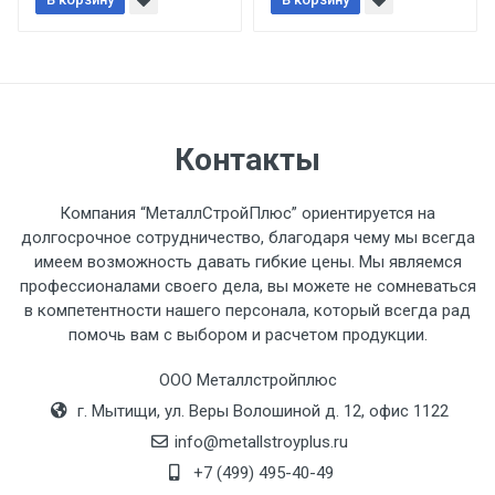
При доставке товара, Клиент заранее
обязан обеспечить подъезные пути для
разгружаемого а/м. На разгрузку
автомобиля предоставляется не более 2-х
часов.
Контакты
Стоимость доставки по РФ
рассчитывается индивидуально.
Компания “МеталлСтройПлюс” ориентируется на
долгосрочное сотрудничество, благодаря чему мы всегда
имеем возможность давать гибкие цены. Мы являемся
профессионалами своего дела, вы можете не сомневаться
в компетентности нашего персонала, который всегда рад
Тип
Ставка
ТТК
Садовое
1к
помочь вам с выбором и расчетом продукции.
транспорта
по
ООО Металлстройплюс
Москве
г. Мытищи, ул. Веры Волошиной д. 12, офис 1122
(7+1ч.)
info@metallstroyplus.ru
Груз до 6 м,
5500 с
500
500
27р
+7 (499) 495-40-49