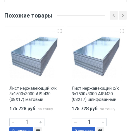
Отгрузка товара производится при наличии
оригинала доверенности и паспорта. При
Похожие товары
несоблюдении указанных требований,
поставщик вправе отказать покупателю в
передаче товара без возмещения каких-
либо убытков, и требовать от покупателя
уплаты понесенных расходов.
Самовывоз со склада г. Ивантеевка
Центральный проезд 27. Погрузка
производится только в открытую машину.
Ручная погрузка оплачивается
Лист нержавеющий х/к
Лист нержавеющий х/к
3х1500х3000 AISI430
3х1500х3000 AISI430
дополнительно в размере, установленном
(08Х17) матовый
(08Х17) шлифованный
поставщиком.
175 728
руб.
175 728
руб.
за тонну
за тонну
Уведомление об оплате обязательно.
В корзину
В корзину