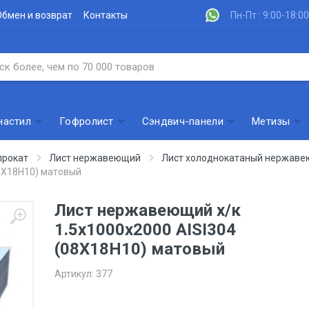
Обмен и возврат
Контакты
Пн-Пт : 9:00-18:00
настил
Гофролист
Сэндвич-панели
Метизы
рокат
Лист нержавеющий
Лист холоднокатаный нержав
08Х18Н10) матовый
Лист нержавеющий х/к
1.5х1000х2000 AISI304
(08Х18Н10) матовый
Артикул:
377