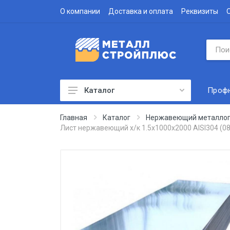
О компании
Доставка и оплата
Реквизиты
Проф
Каталог
Профнастил
Главная
Каталог
Нержавеющий металлоп
Лист нержавеющий х/к 1.5х1000х2000 AISI304 (
Водосточная система
Доборные элементы
Металлочерепица
Гофролист
Сэндвич-панели
Метизы