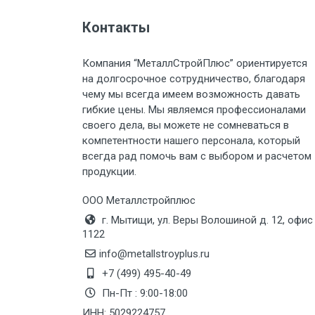
Контакты
Груз до 6 м, вес до 2 тн
Компания “МеталлСтройПлюс” ориентируется
Груз до 6 м, вес до 3 тн
на долгосрочное сотрудничество, благодаря
чему мы всегда имеем возможность давать
Груз до 6 м, вес до 5 тн
гибкие цены. Мы являемся профессионалами
своего дела, вы можете не сомневаться в
Груз до 6 м, вес до 8 тн
компетентности нашего персонала, который
всегда рад помочь вам с выбором и расчетом
продукции.
Груз до 6 м, вес до 10 тн
ООО Металлстройплюс
Груз до 12 м, вес до 20 тн
г. Мытищи, ул. Веры Волошиной д. 12, офис
1122
Манипулятор до 6 м, вес до 5 тн
info@metallstroyplus.ru
+7 (499) 495-40-49
Пн-Пт : 9:00-18:00
Манипулятор до 6 м, вес до 8 тн
ИНН: 5029224757