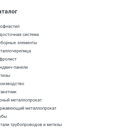
аталог
м за МКАД
офнастил
м за МКАД
досточная система
борные элементы
м за МКАД
таллочерепица
м за МКАД
фролист
ндвич-панели
м за МКАД
тизы
оизводство
м за МКАД
акетник
рный металлопрокат
ласованию с транспортным
ржавеющий металлопрокат
ом
убы
тали трубопроводов и метизы
ласованию с транспортным