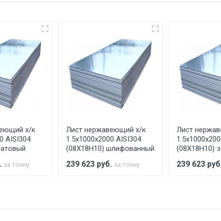
еевка Центральный проезд 27. Погрузка производится толь
ительно в размере, установленном поставщиком.
ельно.
аранее обязан обеспечить подъезные пути для разгружаемо
асов.
еющий х/к
Лист нержавеющий х/к
Лист нержав
считывается индивидуально.
0 AISI304
1.5х1000х2000 AISI304
1.5х1000х200
матовый
(08Х18Н10) шлифованный
(08Х18Н10) 
.
239 623
руб.
239 623
руб
за тонну
за тонну
Ставка по Москве
ТТК
Садовое
1км з
(7+1ч.)
5500 с НДС
500
500
27р./к