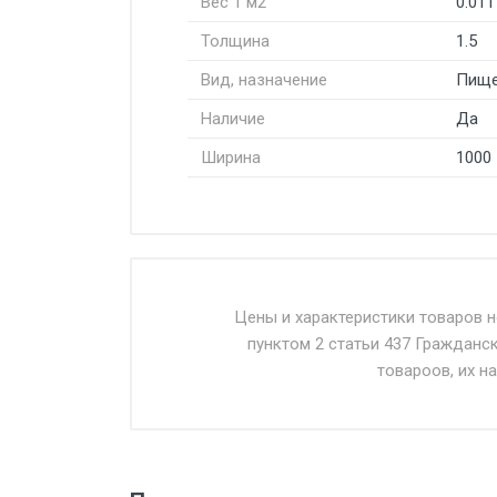
Вес 1 м2
0.011
Толщина
1.5
Вид, назначение
Пище
Наличие
Да
Ширина
1000
Стоимость доставки от 4500 ру
Доставка осуществляется собс
Цены и характеристики товаров 
пунктом 2 статьи 437 Гражданс
Въезд на ТТК и Садовое кольцо 
товароов, их н
Доставка в течении 1 рабочего 
Отгрузка товара производится 
поставщик вправе отказать пок