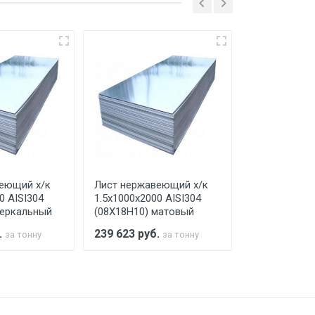
ко в открытую машину. Ручная
го а/м. На разгрузку автомобиля
еющий х/к
Лист нержавеющий х/к
Лист нержав
0 AISI304
1.5х1000х2000 AISI304
1.5х1000х200
зеркальный
(08Х18Н10) матовый
(08Х18Н10) 
.
239 623
руб.
239 623
руб
за тонну
за тонну
а МКАД
м за МКАД