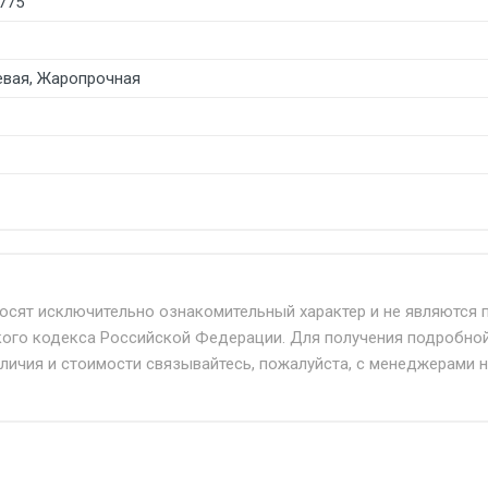
775
вая, Жаропрочная
б. по Москве и Московской области.
твенным и наёмным транспортом, стоимость доставки расс
носят исключительно ознакомительный характер и не являются 
кого кодекса Российской Федерации. Для получения подробно
+ от 500.
аличия и стоимости связывайтесь, пожалуйста, с менеджерами 
дня 24/7.
при наличии оригинала доверенности и паспорта. При нес
упателю в передаче товара без возмещения каких-либо уб