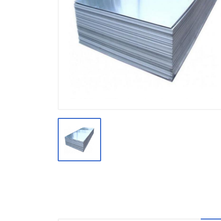
Производство
Штакетник
Черный металлопрокат
Нержавеющий металлопрокат
Трубы
Детали трубопроводов и
метизы
Оцинкованный металлопрокат
Запорная арматура
Цветные металлы
Поликарбонат
ЖБИ