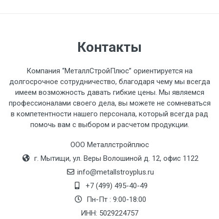
автомобиля предоставляется не более 2-х
часов.
Стоимость доставки по РФ
Контакты
рассчитывается индивидуально.
Компания “МеталлСтройПлюс” ориентируется на
долгосрочное сотрудничество, благодаря чему мы всегда
имеем возможность давать гибкие цены. Мы являемся
профессионалами своего дела, вы можете не сомневаться
Тип
Ставка
ТТК
Садовое
1к
в компетентности нашего персонала, который всегда рад
помочь вам с выбором и расчетом продукции.
транспорта
по
Москве
ООО Металлстройплюс
(7+1ч.)
г. Мытищи, ул. Веры Волошиной д. 12, офис 1122
info@metallstroyplus.ru
Груз до 6 м,
5500 с
500
500
27р
+7 (499) 495-40-49
вес до 1.5 тн
НДС
МК
Пн-Пт : 9:00-18:00
ИНН: 5029224757
Груз до 6 м,
6500 с
1000
1000
35р