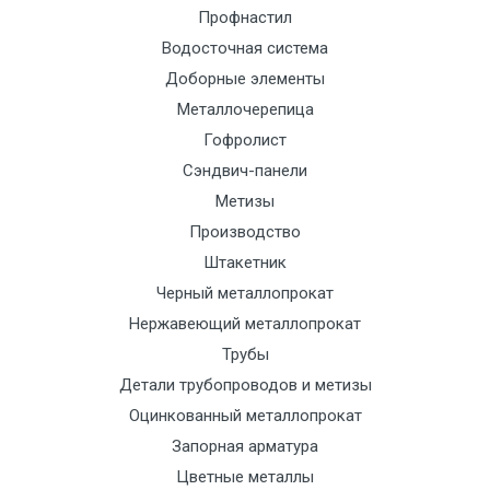
Манипулятор
9000 с
1500
1500
По
Профнастил
до 6 м, вес
НДС
сог
Водосточная система
до 5 тн
(7+1ч.)
с
Доборные элементы
тра
Металлочерепица
отд
Гофролист
Сэндвич-панели
Манипулятор
12500 с
2000
2000
По
до 6 м, вес
НДС
сог
Метизы
до 8 тн
(7+1ч.)
с
Производство
тра
Штакетник
отд
Черный металлопрокат
Нержавеющий металлопрокат
Манипулятор
15500 с
2500
2500
По
Трубы
до 6 м, вес
НДС
сог
Детали трубопроводов и метизы
до 10 тн
(7+1ч.)
с
Оцинкованный металлопрокат
тра
Запорная арматура
отд
Цветные металлы