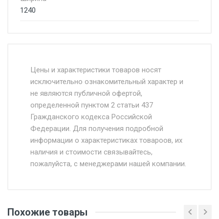
1240
Стоимость доставки от 4500 руб. по
Москве и Московской области.
Цены и характеристики товаров носят
исключительно ознакомительный характер и
Доставка осуществляется собственным и
не являются публичной офертой,
определенной пунктом 2 статьи 437
наёмным транспортом, стоимость
Гражданского кодекса Российской
доставки рассчитывается Ставка + км от
Федерации. Для получения подробной
МКАД, Въезд на ТТК и Садовое кольцо +
информации о характеристиках товароов, их
от 500.
наличия и стоимости связывайтесь,
пожалуйста, с менеджерами нашей компании.
Доставка в течении 1 рабочего дня 24/7.
Отгрузка товара производится при наличии
оригинала доверенности и паспорта. При
Похожие товары
несоблюдении указанных требований,