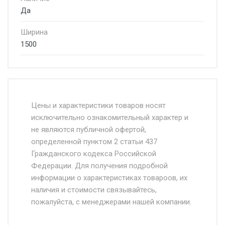
Да
Ширина
1500
Стоимость доставки от 4500 руб. по
Москве и Московской области.
Цены и характеристики товаров носят
исключительно ознакомительный характер и
Доставка осуществляется собственным и
не являются публичной офертой,
определенной пунктом 2 статьи 437
наёмным транспортом, стоимость
Гражданского кодекса Российской
доставки рассчитывается Ставка + км от
Федерации. Для получения подробной
МКАД, Въезд на ТТК и Садовое кольцо +
информации о характеристиках товароов, их
от 500.
наличия и стоимости связывайтесь,
пожалуйста, с менеджерами нашей компании.
Доставка в течении 1 рабочего дня 24/7.