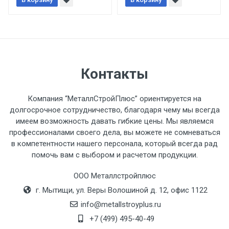
При доставке товара, Клиент заранее
обязан обеспечить подъезные пути для
разгружаемого а/м. На разгрузку
автомобиля предоставляется не более 2-х
часов.
Контакты
Стоимость доставки по РФ
рассчитывается индивидуально.
Компания “МеталлСтройПлюс” ориентируется на
долгосрочное сотрудничество, благодаря чему мы всегда
имеем возможность давать гибкие цены. Мы являемся
профессионалами своего дела, вы можете не сомневаться
в компетентности нашего персонала, который всегда рад
Тип
Ставка
ТТК
Садовое
1к
помочь вам с выбором и расчетом продукции.
транспорта
по
ООО Металлстройплюс
Москве
г. Мытищи, ул. Веры Волошиной д. 12, офис 1122
(7+1ч.)
info@metallstroyplus.ru
Груз до 6 м,
5500 с
500
500
27р
+7 (499) 495-40-49