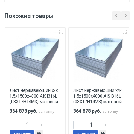
Отгрузка товара производится при наличии
оригинала доверенности и паспорта. При
Похожие товары
несоблюдении указанных требований,
поставщик вправе отказать покупателю в
передаче товара без возмещения каких-
либо убытков, и требовать от покупателя
уплаты понесенных расходов.
Самовывоз со склада г. Ивантеевка
Центральный проезд 27. Погрузка
производится только в открытую машину.
Ручная погрузка оплачивается
Лист нержавеющий х/к
Лист нержавеющий х/к
1.5х1500х4000 AISI316L
1.5х1500х4000 AISI316L
дополнительно в размере, установленном
(03Х17Н14М3) матовый
(03Х17Н14М3) матовый
поставщиком.
364 878
руб.
364 878
руб.
за тонну
за тонну
Уведомление об оплате обязательно.
В корзину
В корзину