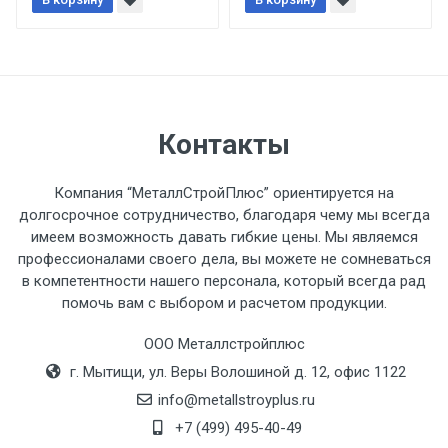
При доставке товара, Клиент заранее
обязан обеспечить подъезные пути для
разгружаемого а/м. На разгрузку
автомобиля предоставляется не более 2-х
часов.
Контакты
Стоимость доставки по РФ
рассчитывается индивидуально.
Компания “МеталлСтройПлюс” ориентируется на
долгосрочное сотрудничество, благодаря чему мы всегда
имеем возможность давать гибкие цены. Мы являемся
профессионалами своего дела, вы можете не сомневаться
в компетентности нашего персонала, который всегда рад
Тип
Ставка
ТТК
Садовое
1к
помочь вам с выбором и расчетом продукции.
транспорта
по
ООО Металлстройплюс
Москве
г. Мытищи, ул. Веры Волошиной д. 12, офис 1122
(7+1ч.)
info@metallstroyplus.ru
Груз до 6 м,
5500 с
500
500
27р
+7 (499) 495-40-49