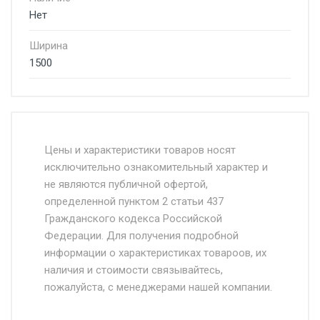
Нет
Ширина
1500
Стоимость доставки от 4500 руб. по
Москве и Московской области.
Цены и характеристики товаров носят
исключительно ознакомительный характер и
Доставка осуществляется собственным и
не являются публичной офертой,
определенной пунктом 2 статьи 437
наёмным транспортом, стоимость
Гражданского кодекса Российской
доставки рассчитывается Ставка + км от
Федерации. Для получения подробной
МКАД, Въезд на ТТК и Садовое кольцо +
информации о характеристиках товароов, их
от 500.
наличия и стоимости связывайтесь,
пожалуйста, с менеджерами нашей компании.
Доставка в течении 1 рабочего дня 24/7.