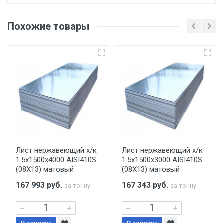
Отгрузка товара производится при наличии
оригинала доверенности и паспорта. При
Похожие товары
несоблюдении указанных требований,
поставщик вправе отказать покупателю в
передаче товара без возмещения каких-
либо убытков, и требовать от покупателя
уплаты понесенных расходов.
Самовывоз со склада г. Ивантеевка
Центральный проезд 27. Погрузка
производится только в открытую машину.
Ручная погрузка оплачивается
Лист нержавеющий х/к
Лист нержавеющий х/к
1.5х1500х4000 AISI410S
1.5х1500х3000 AISI410S
дополнительно в размере, установленном
(08Х13) матовый
(08Х13) матовый
поставщиком.
167 993
руб.
167 343
руб.
за тонну
за тонну
Уведомление об оплате обязательно.
В корзину
В корзину