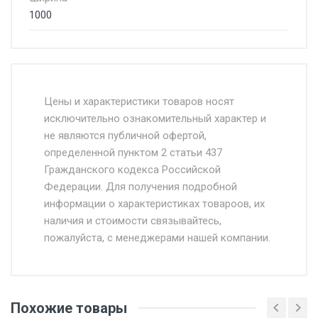
1000
Стоимость доставки от 4500 руб. по
Москве и Московской области.
Цены и характеристики товаров носят
исключительно ознакомительный характер и
Доставка осуществляется собственным и
не являются публичной офертой,
определенной пунктом 2 статьи 437
наёмным транспортом, стоимость
Гражданского кодекса Российской
доставки рассчитывается Ставка + км от
Федерации. Для получения подробной
МКАД, Въезд на ТТК и Садовое кольцо +
информации о характеристиках товароов, их
от 500.
наличия и стоимости связывайтесь,
пожалуйста, с менеджерами нашей компании.
Доставка в течении 1 рабочего дня 24/7.
Отгрузка товара производится при наличии
оригинала доверенности и паспорта. При
Похожие товары
несоблюдении указанных требований,