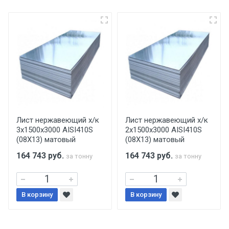
поставщик вправе отказать покупателю в
передаче товара без возмещения каких-
либо убытков, и требовать от покупателя
уплаты понесенных расходов.
Самовывоз со склада г. Ивантеевка
Центральный проезд 27. Погрузка
производится только в открытую машину.
Ручная погрузка оплачивается
Лист нержавеющий х/к
Лист нержавеющий х/к
3х1500х3000 AISI410S
2х1500х3000 AISI410S
дополнительно в размере, установленном
(08Х13) матовый
(08Х13) матовый
поставщиком.
164 743
руб.
164 743
руб.
за тонну
за тонну
Уведомление об оплате обязательно.
В корзину
При доставке товара, Клиент заранее
В корзину
обязан обеспечить подъезные пути для
разгружаемого а/м. На разгрузку