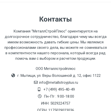
автомобиля предоставляется не более 2-х
часов.
Контакты
Стоимость доставки по РФ
рассчитывается индивидуально.
Компания “МеталлСтройПлюс” ориентируется на
долгосрочное сотрудничество, благодаря чему мы всегда
имеем возможность давать гибкие цены. Мы являемся
профессионалами своего дела, вы можете не сомневаться
в компетентности нашего персонала, который всегда рад
Тип
Ставка
ТТК
Садовое
1к
помочь вам с выбором и расчетом продукции.
транспорта
по
ООО Металлстройплюс
Москве
г. Мытищи, ул. Веры Волошиной д. 12, офис 1122
(7+1ч.)
info@metallstroyplus.ru
Груз до 6 м,
5500 с
500
500
27р
+7 (499) 495-40-49
вес до 1.5 тн
НДС
МК
Пн-Пт : 9:00-18:00
ИНН: 5029224757
Груз до 6 м,
6500 с
1000
1000
35р
ОГРН: 1175029023036