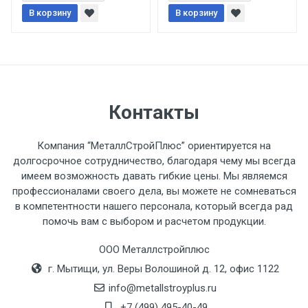
При доставке товара, Клиент заранее
В корзину
В корзину
обязан обеспечить подъезные пути для
разгружаемого а/м. На разгрузку
автомобиля предоставляется не более 2-х
часов.
Стоимость доставки по РФ
Контакты
рассчитывается индивидуально.
Компания “МеталлСтройПлюс” ориентируется на
долгосрочное сотрудничество, благодаря чему мы всегда
имеем возможность давать гибкие цены. Мы являемся
профессионалами своего дела, вы можете не сомневаться
Тип
Ставка
ТТК
Садовое
1к
в компетентности нашего персонала, который всегда рад
помочь вам с выбором и расчетом продукции.
транспорта
по
Москве
ООО Металлстройплюс
(7+1ч.)
г. Мытищи, ул. Веры Волошиной д. 12, офис 1122
info@metallstroyplus.ru
Груз до 6 м,
5500 с
500
500
27р
+7 (499) 495-40-49