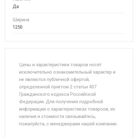
Да
Ширина
1250
Стоимость доставки от 4500 руб. по
Москве и Московской области.
Цены и характеристики товаров носят
исключительно ознакомительный характер и
Доставка осуществляется собственным и
не являются публичной офертой,
определенной пунктом 2 статьи 437
наёмным транспортом, стоимость
Гражданского кодекса Российской
доставки рассчитывается Ставка + км от
Федерации. Для получения подробной
МКАД, Въезд на ТТК и Садовое кольцо +
информации о характеристиках товароов, их
от 500.
наличия и стоимости связывайтесь,
пожалуйста, с менеджерами нашей компании.
Доставка в течении 1 рабочего дня 24/7.