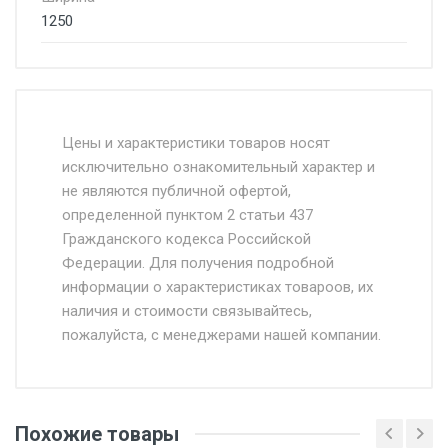
1250
Стоимость доставки от 4500 руб. по
Москве и Московской области.
Цены и характеристики товаров носят
исключительно ознакомительный характер и
Доставка осуществляется собственным и
не являются публичной офертой,
определенной пунктом 2 статьи 437
наёмным транспортом, стоимость
Гражданского кодекса Российской
доставки рассчитывается Ставка + км от
Федерации. Для получения подробной
МКАД, Въезд на ТТК и Садовое кольцо +
информации о характеристиках товароов, их
от 500.
наличия и стоимости связывайтесь,
пожалуйста, с менеджерами нашей компании.
Доставка в течении 1 рабочего дня 24/7.
Отгрузка товара производится при наличии
оригинала доверенности и паспорта. При
Похожие товары
несоблюдении указанных требований,