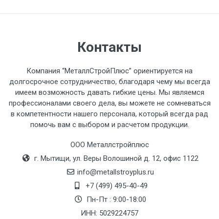
автомобиля предоставляется не более 2-х
часов.
Стоимость доставки по РФ
Контакты
рассчитывается индивидуально.
Компания “МеталлСтройПлюс” ориентируется на
долгосрочное сотрудничество, благодаря чему мы всегда
имеем возможность давать гибкие цены. Мы являемся
профессионалами своего дела, вы можете не сомневаться
Тип
Ставка
ТТК
Садовое
1к
в компетентности нашего персонала, который всегда рад
помочь вам с выбором и расчетом продукции.
транспорта
по
Москве
ООО Металлстройплюс
(7+1ч.)
г. Мытищи, ул. Веры Волошиной д. 12, офис 1122
info@metallstroyplus.ru
Груз до 6 м,
5500 с
500
500
27р
+7 (499) 495-40-49
вес до 1.5 тн
НДС
МК
Пн-Пт : 9:00-18:00
ИНН: 5029224757
Груз до 6 м,
6500 с
1000
1000
35р