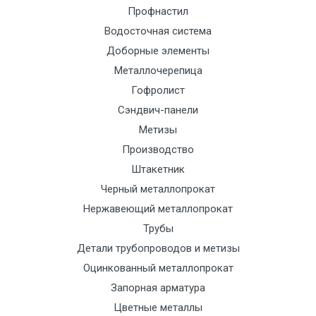
Манипулятор
9000 с
1500
1500
По
Профнастил
до 6 м, вес
НДС
сог
Водосточная система
до 5 тн
(7+1ч.)
с
Доборные элементы
тра
Металлочерепица
отд
Гофролист
Сэндвич-панели
Манипулятор
12500 с
2000
2000
По
до 6 м, вес
НДС
сог
Метизы
до 8 тн
(7+1ч.)
с
Производство
тра
Штакетник
отд
Черный металлопрокат
Нержавеющий металлопрокат
Манипулятор
15500 с
2500
2500
По
Трубы
до 6 м, вес
НДС
сог
Детали трубопроводов и метизы
до 10 тн
(7+1ч.)
с
Оцинкованный металлопрокат
тра
Запорная арматура
отд
Цветные металлы