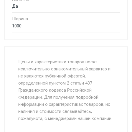
Да
Ширина
1000
Стоимость доставки от 4500 руб. по
Москве и Московской области.
Цены и характеристики товаров носят
исключительно ознакомительный характер и
Доставка осуществляется собственным и
не являются публичной офертой,
определенной пунктом 2 статьи 437
наёмным транспортом, стоимость
Гражданского кодекса Российской
доставки рассчитывается Ставка + км от
Федерации. Для получения подробной
МКАД, Въезд на ТТК и Садовое кольцо +
информации о характеристиках товароов, их
от 500.
наличия и стоимости связывайтесь,
пожалуйста, с менеджерами нашей компании.
Доставка в течении 1 рабочего дня 24/7.