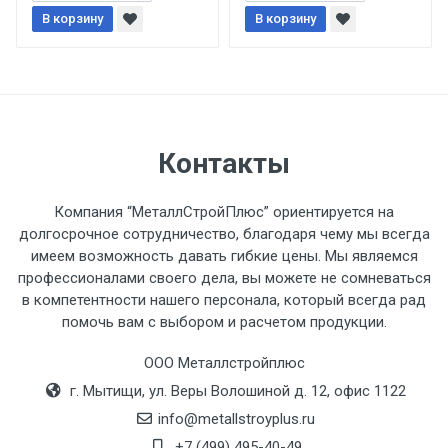
При доставке товара, Клиент заранее
В корзину
В корзину
обязан обеспечить подъезные пути для
разгружаемого а/м. На разгрузку
автомобиля предоставляется не более 2-х
часов.
Стоимость доставки по РФ
Контакты
рассчитывается индивидуально.
Компания “МеталлСтройПлюс” ориентируется на
долгосрочное сотрудничество, благодаря чему мы всегда
имеем возможность давать гибкие цены. Мы являемся
профессионалами своего дела, вы можете не сомневаться
Тип
Ставка
ТТК
Садовое
1к
в компетентности нашего персонала, который всегда рад
помочь вам с выбором и расчетом продукции.
транспорта
по
Москве
ООО Металлстройплюс
(7+1ч.)
г. Мытищи, ул. Веры Волошиной д. 12, офис 1122
info@metallstroyplus.ru
Груз до 6 м,
5500 с
500
500
27р
+7 (499) 495-40-49