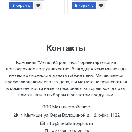
При доставке товара, Клиент заранее
В корзину
В корзину
обязан обеспечить подъезные пути для
разгружаемого а/м. На разгрузку
автомобиля предоставляется не более 2-х
часов.
Стоимость доставки по РФ
Контакты
рассчитывается индивидуально.
Компания “МеталлСтройПлюс” ориентируется на
долгосрочное сотрудничество, благодаря чему мы всегда
имеем возможность давать гибкие цены. Мы являемся
профессионалами своего дела, вы можете не сомневаться
Тип
Ставка
ТТК
Садовое
1к
в компетентности нашего персонала, который всегда рад
помочь вам с выбором и расчетом продукции.
транспорта
по
Москве
ООО Металлстройплюс
(7+1ч.)
г. Мытищи, ул. Веры Волошиной д. 12, офис 1122
info@metallstroyplus.ru
Груз до 6 м,
5500 с
500
500
27р
+7 (499) 495-40-49