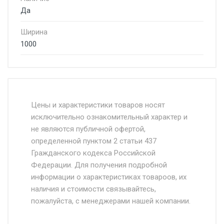
Да
Ширина
1000
Стоимость доставки от 4500 руб. по
Москве и Московской области.
Цены и характеристики товаров носят
исключительно ознакомительный характер и
Доставка осуществляется собственным и
не являются публичной офертой,
определенной пунктом 2 статьи 437
наёмным транспортом, стоимость
Гражданского кодекса Российской
доставки рассчитывается Ставка + км от
Федерации. Для получения подробной
МКАД, Въезд на ТТК и Садовое кольцо +
информации о характеристиках товароов, их
от 500.
наличия и стоимости связывайтесь,
пожалуйста, с менеджерами нашей компании.
Доставка в течении 1 рабочего дня 24/7.