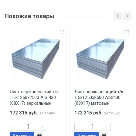
Отгрузка товара производится при наличии
оригинала доверенности и паспорта. При
Похожие товары
несоблюдении указанных требований,
поставщик вправе отказать покупателю в
передаче товара без возмещения каких-
либо убытков, и требовать от покупателя
уплаты понесенных расходов.
Самовывоз со склада г. Ивантеевка
Центральный проезд 27. Погрузка
производится только в открытую машину.
Ручная погрузка оплачивается
Лист нержавеющий х/к
Лист нержавеющий х/к
1.5х1250х2500 AISI430
1.5х1250х2500 AISI430
дополнительно в размере, установленном
(08Х17) зеркальный
(08Х17) матовый
поставщиком.
172 315
руб.
172 315
руб.
за тонну
за тонну
Уведомление об оплате обязательно.
В корзину
В корзину