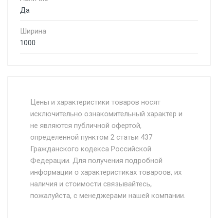
Да
Ширина
1000
Стоимость доставки от 4500 руб. по
Москве и Московской области.
Цены и характеристики товаров носят
исключительно ознакомительный характер и
Доставка осуществляется собственным и
не являются публичной офертой,
определенной пунктом 2 статьи 437
наёмным транспортом, стоимость
Гражданского кодекса Российской
доставки рассчитывается Ставка + км от
Федерации. Для получения подробной
МКАД, Въезд на ТТК и Садовое кольцо +
информации о характеристиках товароов, их
от 500.
наличия и стоимости связывайтесь,
пожалуйста, с менеджерами нашей компании.
Доставка в течении 1 рабочего дня 24/7.