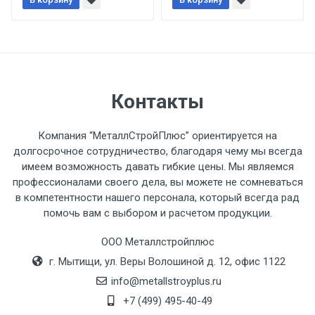
При доставке товара, Клиент заранее
обязан обеспечить подъезные пути для
разгружаемого а/м. На разгрузку
автомобиля предоставляется не более 2-х
часов.
Контакты
Стоимость доставки по РФ
рассчитывается индивидуально.
Компания “МеталлСтройПлюс” ориентируется на
долгосрочное сотрудничество, благодаря чему мы всегда
имеем возможность давать гибкие цены. Мы являемся
профессионалами своего дела, вы можете не сомневаться
в компетентности нашего персонала, который всегда рад
Тип
Ставка
ТТК
Садовое
1к
помочь вам с выбором и расчетом продукции.
транспорта
по
ООО Металлстройплюс
Москве
г. Мытищи, ул. Веры Волошиной д. 12, офис 1122
(7+1ч.)
info@metallstroyplus.ru
Груз до 6 м,
5500 с
500
500
27р
+7 (499) 495-40-49