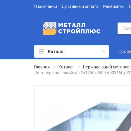
О компании
Доставка и оплата
Реквизиты
Проф
Каталог
Профнастил
Главная
Каталог
Нержавеющий металлоп
Лист нержавеющий х/к 2х1250х2500 AISI316L (0
Водосточная система
Доборные элементы
Металлочерепица
Гофролист
Сэндвич-панели
Метизы