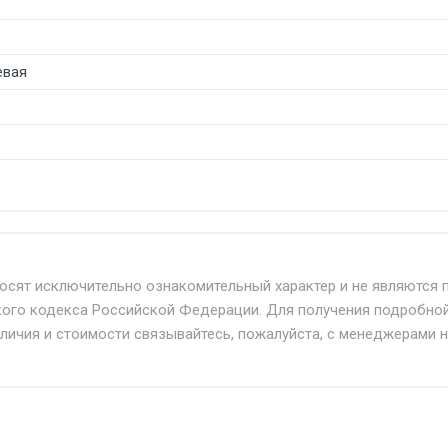
вая
б. по Москве и Московской области.
твенным и наёмным транспортом, стоимость доставки расс
носят исключительно ознакомительный характер и не являются 
кого кодекса Российской Федерации. Для получения подробно
+ от 500.
аличия и стоимости связывайтесь, пожалуйста, с менеджерами 
дня 24/7.
при наличии оригинала доверенности и паспорта. При нес
упателю в передаче товара без возмещения каких-либо уб