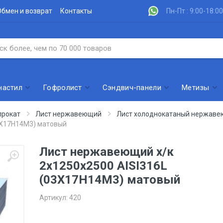
Обмен и возврат
Контакты
Пн-Пт : 9:00-18:00
настил
Гофролист
Сэндвич-панели
Метизы
рокат
Лист нержавеющий
Лист холоднокатаный нержав
3Х17Н14М3) матовый
Лист нержавеющий х/к
2х1250х2500 AISI316L
(03Х17Н14М3) матовый
Артикул:
420