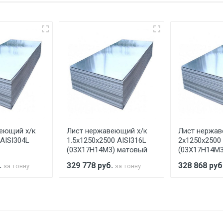
еевка Центральный проезд 27. Погрузка производится толь
ительно в размере, установленном поставщиком.
ельно.
аранее обязан обеспечить подъезные пути для разгружаемо
асов.
еющий х/к
Лист нержавеющий х/к
Лист нержав
считывается индивидуально.
AISI304L
1.5х1250х2500 AISI316L
2х1250х2500 
(03Х17Н14М3) матовый
(03Х17Н14М3
.
329 778
руб.
328 868
руб
за тонну
за тонну
Ставка по Москве
ТТК
Садовое
1км з
(7+1ч.)
5500 с НДС
500
500
27р./к