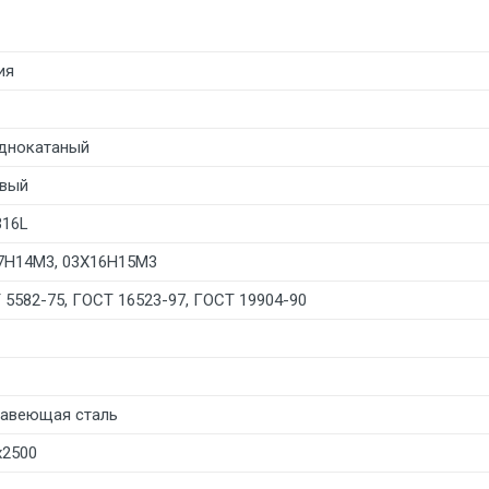
ия
днокатаный
вый
316L
7Н14М3, 03Х16Н15М3
 5582-75, ГОСТ 16523-97, ГОСТ 19904-90
авеющая сталь
х2500