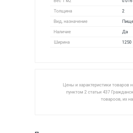
Вес 1 м2
0.016
Толщина
2
Вид, назначение
Пище
Наличие
Да
Ширина
1250
Стоимость доставки от 4500 ру
Доставка осуществляется собс
Цены и характеристики товаров 
пунктом 2 статьи 437 Гражданс
Въезд на ТТК и Садовое кольцо 
товароов, их н
Доставка в течении 1 рабочего 
Отгрузка товара производится 
поставщик вправе отказать пок