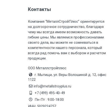
Контакты
Груз до 6 м, вес до 2 тн
Компания “МеталлСтройПлюс” ориентируется
Груз до 6 м, вес до 3 тн
на долгосрочное сотрудничество, благодаря
чему мы всегда имеем возможность давать
Груз до 6 м, вес до 5 тн
гибкие цены. Мы являемся профессионалами
своего дела, вы можете не сомневаться в
Груз до 6 м, вес до 8 тн
компетентности нашего персонала, который
всегда рад помочь вам с выбором и расчетом
продукции.
Груз до 6 м, вес до 10 тн
ООО Металлстройплюс
Груз до 12 м, вес до 20 тн
г. Мытищи, ул. Веры Волошиной д. 12, офис
1122
Манипулятор до 6 м, вес до 5 тн
info@metallstroyplus.ru
+7 (499) 495-40-49
Пн-Пт : 9:00-18:00
Манипулятор до 6 м, вес до 8 тн
ИНН: 5029224757