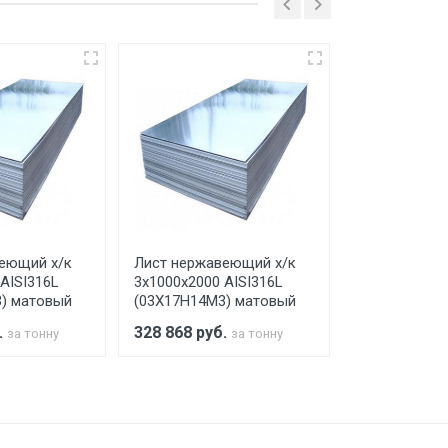
ко в открытую машину. Ручная
го а/м. На разгрузку автомобиля
еющий х/к
Лист нержавеющий х/к
Лист нержав
AISI316L
3х1000х2000 AISI316L
4х1500х6000 
) матовый
(03Х17Н14М3) матовый
(03Х17Н14М3
.
328 868
руб.
328 868
руб
за тонну
за тонну
а МКАД
м за МКАД