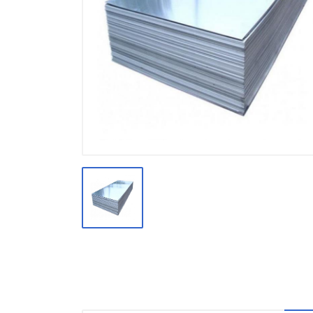
Производство
Штакетник
Черный металлопрокат
Нержавеющий металлопрокат
Трубы
Детали трубопроводов и
метизы
Оцинкованный металлопрокат
Запорная арматура
Цветные металлы
Поликарбонат
ЖБИ