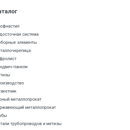
аталог
м за МКАД
офнастил
м за МКАД
досточная система
борные элементы
м за МКАД
таллочерепица
м за МКАД
фролист
ндвич-панели
м за МКАД
тизы
оизводство
м за МКАД
акетник
рный металлопрокат
ласованию с транспортным
ржавеющий металлопрокат
ом
убы
тали трубопроводов и метизы
ласованию с транспортным