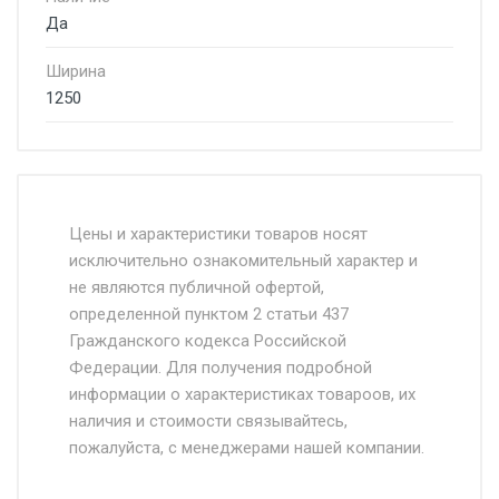
Да
Ширина
1250
Стоимость доставки от 4500 руб. по
Москве и Московской области.
Цены и характеристики товаров носят
исключительно ознакомительный характер и
Доставка осуществляется собственным и
не являются публичной офертой,
определенной пунктом 2 статьи 437
наёмным транспортом, стоимость
Гражданского кодекса Российской
доставки рассчитывается Ставка + км от
Федерации. Для получения подробной
МКАД, Въезд на ТТК и Садовое кольцо +
информации о характеристиках товароов, их
от 500.
наличия и стоимости связывайтесь,
пожалуйста, с менеджерами нашей компании.
Доставка в течении 1 рабочего дня 24/7.