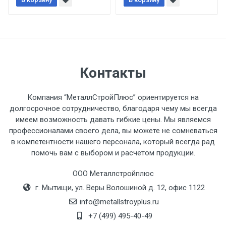
При доставке товара, Клиент заранее
обязан обеспечить подъезные пути для
разгружаемого а/м. На разгрузку
автомобиля предоставляется не более 2-х
часов.
Контакты
Стоимость доставки по РФ
рассчитывается индивидуально.
Компания “МеталлСтройПлюс” ориентируется на
долгосрочное сотрудничество, благодаря чему мы всегда
имеем возможность давать гибкие цены. Мы являемся
профессионалами своего дела, вы можете не сомневаться
в компетентности нашего персонала, который всегда рад
Тип
Ставка
ТТК
Садовое
1к
помочь вам с выбором и расчетом продукции.
транспорта
по
ООО Металлстройплюс
Москве
г. Мытищи, ул. Веры Волошиной д. 12, офис 1122
(7+1ч.)
info@metallstroyplus.ru
Груз до 6 м,
5500 с
500
500
27р
+7 (499) 495-40-49