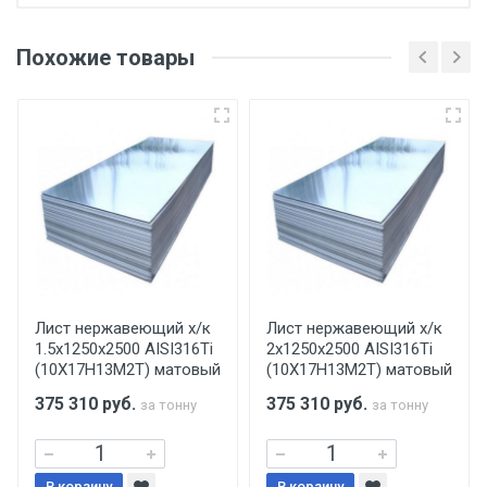
Отгрузка товара производится при наличии
оригинала доверенности и паспорта. При
Похожие товары
несоблюдении указанных требований,
поставщик вправе отказать покупателю в
передаче товара без возмещения каких-
либо убытков, и требовать от покупателя
уплаты понесенных расходов.
Самовывоз со склада г. Ивантеевка
Центральный проезд 27. Погрузка
производится только в открытую машину.
Ручная погрузка оплачивается
Лист нержавеющий х/к
Лист нержавеющий х/к
1.5х1250х2500 AISI316Ti
2х1250х2500 AISI316Ti
дополнительно в размере, установленном
(10Х17Н13М2Т) матовый
(10Х17Н13М2Т) матовый
поставщиком.
375 310
руб.
375 310
руб.
за тонну
за тонну
Уведомление об оплате обязательно.
В корзину
В корзину