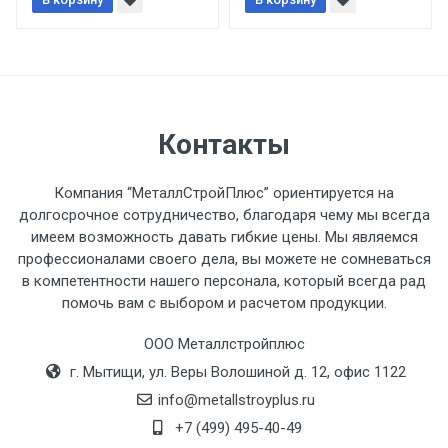
При доставке товара, Клиент заранее
обязан обеспечить подъезные пути для
разгружаемого а/м. На разгрузку
автомобиля предоставляется не более 2-х
часов.
Контакты
Стоимость доставки по РФ
рассчитывается индивидуально.
Компания “МеталлСтройПлюс” ориентируется на
долгосрочное сотрудничество, благодаря чему мы всегда
имеем возможность давать гибкие цены. Мы являемся
профессионалами своего дела, вы можете не сомневаться
в компетентности нашего персонала, который всегда рад
Тип
Ставка
ТТК
Садовое
1к
помочь вам с выбором и расчетом продукции.
транспорта
по
ООО Металлстройплюс
Москве
г. Мытищи, ул. Веры Волошиной д. 12, офис 1122
(7+1ч.)
info@metallstroyplus.ru
Груз до 6 м,
5500 с
500
500
27р
+7 (499) 495-40-49