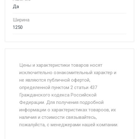
Да
Ширина
1250
Стоимость доставки от 4500 руб. по
Москве и Московской области.
Цены и характеристики товаров носят
исключительно ознакомительный характер и
Доставка осуществляется собственным и
не являются публичной офертой,
определенной пунктом 2 статьи 437
наёмным транспортом, стоимость
Гражданского кодекса Российской
доставки рассчитывается Ставка + км от
Федерации. Для получения подробной
МКАД, Въезд на ТТК и Садовое кольцо +
информации о характеристиках товароов, их
от 500.
наличия и стоимости связывайтесь,
пожалуйста, с менеджерами нашей компании.
Доставка в течении 1 рабочего дня 24/7.