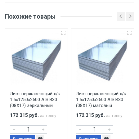
Отгрузка товара производится при наличии
оригинала доверенности и паспорта. При
Похожие товары
несоблюдении указанных требований,
поставщик вправе отказать покупателю в
передаче товара без возмещения каких-
либо убытков, и требовать от покупателя
уплаты понесенных расходов.
Самовывоз со склада г. Ивантеевка
Центральный проезд 27. Погрузка
производится только в открытую машину.
Ручная погрузка оплачивается
Лист нержавеющий х/к
Лист нержавеющий х/к
1.5х1250х2500 AISI430
1.5х1250х2500 AISI430
дополнительно в размере, установленном
(08Х17) зеркальный
(08Х17) матовый
поставщиком.
172 315
руб.
172 315
руб.
за тонну
за тонну
Уведомление об оплате обязательно.
В корзину
В корзину